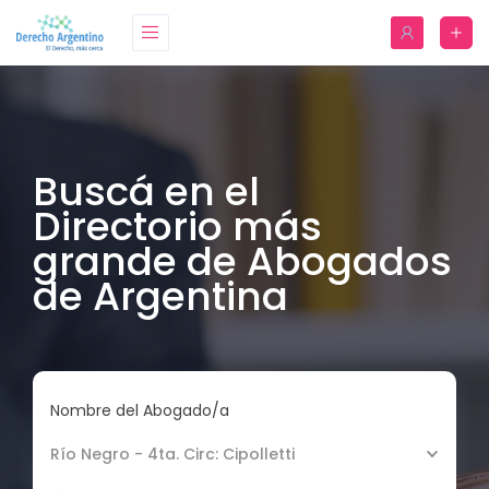
Buscá en el
Directorio más
grande de Abogados
de Argentina
Nombre del Abogado/a
Río Negro - 4ta. Circ: Cipolletti