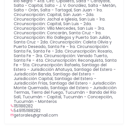
Río Negro - 4ta. Circ: Cipolletti
,
Salta - Cafayate
,
Salta - Capital
,
Salta - J. V. González
,
Salta - Metán
,
Salta - Orán
,
Salta - Tartagal
,
San Juan - 1ra.
Circunscripción: Capital
,
San Juan - 2da.
Circunscripción: Jachal e Iglesia
,
San Luis - 1ra.
Circunscripción: Capital
,
San Luis - 2da.
Circunscripción: Villa Mercedes
,
San Luis - 3ra.
Circunscripción: Concarán
,
Santa Cruz - 1ra.
Circunscripción: Río Gallegos y Puerto San Julián
,
Santa Cruz - 2da. Circunscripción: Caleta Olivia y
Puerto Deseado
,
Santa Fe - 1ra. Circunscripción:
Santa Fe
,
Santa Fe - 2da. Circunscripción: Rosario
,
Santa Fe - 3ra. Circunscripción: Venado Tuerto
,
Santa Fe - 4ta. Circunscripción: Reconquista
,
Santa
Fe - 5ta. Circunscripción: Rafaela
,
Santiago del
Estero - Jurisdicción Añatuya
,
Santiago del Estero -
Jurisdicción Banda
,
Santiago del Estero -
Jurisdicción Capital
,
Santiago del Estero -
Jurisdicción Frías
,
Santiago del Estero - Jurisdicción
Monte Quemado
,
Santiago del Estero - Jurisdicción
Termas
,
Tierra del Fuego
,
Tucumán - Banda del Río
Salí
,
Tucumán - Capital
,
Tucumán - Concepción
,
Tucumán - Monteros
1151188282
5491151188282
getorales@gmail.com