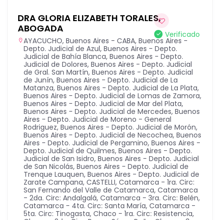
DRA GLORIA ELIZABETH TORALES,
ABOGADA
Verificado
AYACUCHO
,
Buenos Aires - CABA
,
Buenos Aires -
Depto. Judicial de Azul
,
Buenos Aires - Depto.
Judicial de Bahía Blanca
,
Buenos Aires - Depto.
Judicial de Dolores
,
Buenos Aires - Depto. Judicial
de Gral. San Martín
,
Buenos Aires - Depto. Judicial
de Junín
,
Buenos Aires - Depto. Judicial de La
Matanza
,
Buenos Aires - Depto. Judicial de La Plata
,
Buenos Aires - Depto. Judicial de Lomas de Zamora
,
Buenos Aires - Depto. Judicial de Mar del Plata
,
Buenos Aires - Depto. Judicial de Mercedes
,
Buenos
Aires - Depto. Judicial de Moreno - General
Rodriguez
,
Buenos Aires - Depto. Judicial de Morón
,
Buenos Aires - Depto. Judicial de Necochea
,
Buenos
Aires - Depto. Judicial de Pergamino
,
Buenos Aires -
Depto. Judicial de Quilmes
,
Buenos Aires - Depto.
Judicial de San Isidro
,
Buenos Aires - Depto. Judicial
de San Nicolás
,
Buenos Aires - Depto. Judicial de
Trenque Lauquen
,
Buenos Aires - Depto. Judicial de
Zarate Campana
,
CASTELLI
,
Catamarca - 1ra. Circ:
San Fernando del Valle de Catamarca
,
Catamarca
- 2da. Circ: Andalgalá
,
Catamarca - 3ra. Circ: Belén
,
Catamarca - 4ta. Circ: Santa María
,
Catamarca -
5ta. Circ: Tinogasta
,
Chaco - 1ra. Circ: Resistencia
,