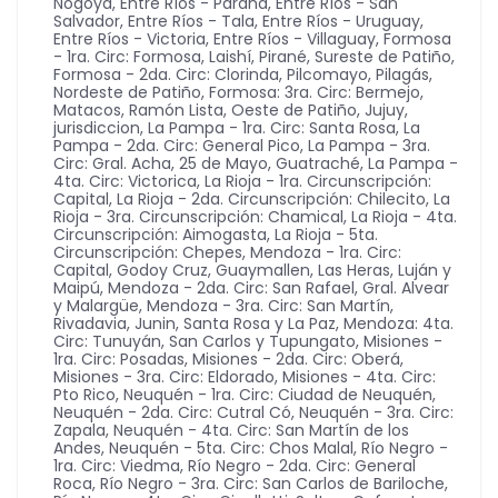
Nogoyá
,
Entre Ríos - Paraná
,
Entre Ríos - San
Salvador
,
Entre Ríos - Tala
,
Entre Ríos - Uruguay
,
Entre Ríos - Victoria
,
Entre Ríos - Villaguay
,
Formosa
- 1ra. Circ: Formosa, Laishí, Pirané, Sureste de Patiño
,
Formosa - 2da. Circ: Clorinda, Pilcomayo, Pilagás,
Nordeste de Patiño
,
Formosa: 3ra. Circ: Bermejo,
Matacos, Ramón Lista, Oeste de Patiño
,
Jujuy
,
jurisdiccion
,
La Pampa - 1ra. Circ: Santa Rosa
,
La
Pampa - 2da. Circ: General Pico
,
La Pampa - 3ra.
Circ: Gral. Acha, 25 de Mayo, Guatraché
,
La Pampa -
4ta. Circ: Victorica
,
La Rioja - 1ra. Circunscripción:
Capital
,
La Rioja - 2da. Circunscripción: Chilecito
,
La
Rioja - 3ra. Circunscripción: Chamical
,
La Rioja - 4ta.
Circunscripción: Aimogasta
,
La Rioja - 5ta.
Circunscripción: Chepes
,
Mendoza - 1ra. Circ:
Capital, Godoy Cruz, Guaymallen, Las Heras, Luján y
Maipú
,
Mendoza - 2da. Circ: San Rafael, Gral. Alvear
y Malargüe
,
Mendoza - 3ra. Circ: San Martín,
Rivadavia, Junin, Santa Rosa y La Paz
,
Mendoza: 4ta.
Circ: Tunuyán, San Carlos y Tupungato
,
Misiones -
1ra. Circ: Posadas
,
Misiones - 2da. Circ: Oberá
,
Misiones - 3ra. Circ: Eldorado
,
Misiones - 4ta. Circ:
Pto Rico
,
Neuquén - 1ra. Circ: Ciudad de Neuquén
,
Neuquén - 2da. Circ: Cutral Có
,
Neuquén - 3ra. Circ:
Zapala
,
Neuquén - 4ta. Circ: San Martín de los
Andes
,
Neuquén - 5ta. Circ: Chos Malal
,
Río Negro -
1ra. Circ: Viedma
,
Río Negro - 2da. Circ: General
Roca
,
Río Negro - 3ra. Circ: San Carlos de Bariloche
,