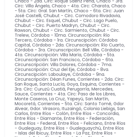
Chaco - 2da. Circ: Roque Sáenz Peña
,
Chaco - 3ra.
Circ: Villa Ángela
,
Chaco - 4ta. Circ: Charata
,
Chaco
- 5ta. Circ: Gral. San Martín
,
Chaco - 6ta. Circ: Juan
José Castelli
,
Chubut - Circ. Comodoro Rivadavia
,
Chubut - Circ. Esquel
,
Chubut - Circ. Lago Puelo
,
Chubut - Circ. Puerto Madryn
,
Chubut - Circ.
Rawson
,
Chubut - Circ. Sarmiento
,
Chubut - Circ.
Trelew
,
Córdoba - 10ma. Circunscripción: Río
Tercero
,
Córdoba - 1ra. Circunscipción: Córdoba
Capital
,
Córdoba - 2da. Circunscripción: Río Cuarto
,
Córdoba - 3ra. Circunscripción: Bell Ville
,
Córdoba -
4ta. Circunscripción: Villa María
,
Córdoba - 5ta.
Circunscripción: San Francisco
,
Córdoba - 6ta.
Circunscripción: Villa Dolores
,
Córdoba - 7ma.
Circunscripción: Cruz del Eje
,
Córdoba - 8va.
Circunscipción: Laboulaye
,
Córdoba - 9na.
Circunscripción: Déan Funes
,
Corrientes - 2da. Circ:
San Roque, Santa Lucía, Goya, Esquina
,
Corrientes -
3ra. Circ: Curuzú Cuatiá, Perugorría, Mercedes,
Sauce
,
Corrientes - 4ta. Circ: Paso de los Libres,
Monte Caseros, La Cruz, Yapeyú, San Martín,
Mocoretá
,
Corrientes - 5ta. Circ: Santo Tomé, Gdor
Alvear, Gdor. Virasoro, Ituzaingó, Colonia Liebigs, San
Carlos
,
Entre Ríos - Colón
,
Entre Ríos - Concordia
,
Entre Ríos - Diamante
,
Entre Ríos - Federación
,
Entre Ríos - Federal
,
Entre Ríos - Feliciano
,
Entre Ríos
- Gualeguay
,
Entre Ríos - Gualeguaychú
,
Entre Ríos
- Islas del Ibicuy
,
Entre Ríos - La Paz
,
Entre Ríos -