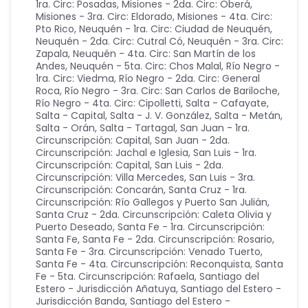
1ra. Circ: Posadas
,
Misiones - 2da. Circ: Oberá
,
Misiones - 3ra. Circ: Eldorado
,
Misiones - 4ta. Circ:
Pto Rico
,
Neuquén - 1ra. Circ: Ciudad de Neuquén
,
Neuquén - 2da. Circ: Cutral Có
,
Neuquén - 3ra. Circ:
Zapala
,
Neuquén - 4ta. Circ: San Martín de los
Andes
,
Neuquén - 5ta. Circ: Chos Malal
,
Río Negro -
1ra. Circ: Viedma
,
Río Negro - 2da. Circ: General
Roca
,
Río Negro - 3ra. Circ: San Carlos de Bariloche
,
Río Negro - 4ta. Circ: Cipolletti
,
Salta - Cafayate
,
Salta - Capital
,
Salta - J. V. González
,
Salta - Metán
,
Salta - Orán
,
Salta - Tartagal
,
San Juan - 1ra.
Circunscripción: Capital
,
San Juan - 2da.
Circunscripción: Jachal e Iglesia
,
San Luis - 1ra.
Circunscripción: Capital
,
San Luis - 2da.
Circunscripción: Villa Mercedes
,
San Luis - 3ra.
Circunscripción: Concarán
,
Santa Cruz - 1ra.
Circunscripción: Río Gallegos y Puerto San Julián
,
Santa Cruz - 2da. Circunscripción: Caleta Olivia y
Puerto Deseado
,
Santa Fe - 1ra. Circunscripción:
Santa Fe
,
Santa Fe - 2da. Circunscripción: Rosario
,
Santa Fe - 3ra. Circunscripción: Venado Tuerto
,
Santa Fe - 4ta. Circunscripción: Reconquista
,
Santa
Fe - 5ta. Circunscripción: Rafaela
,
Santiago del
Estero - Jurisdicción Añatuya
,
Santiago del Estero -
Jurisdicción Banda
,
Santiago del Estero -