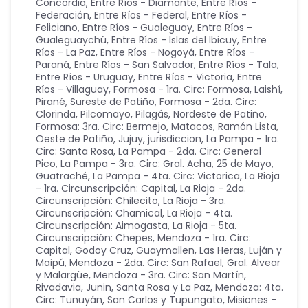
Concordia
,
Entre Ríos - Diamante
,
Entre Ríos -
Federación
,
Entre Ríos - Federal
,
Entre Ríos -
Feliciano
,
Entre Ríos - Gualeguay
,
Entre Ríos -
Gualeguaychú
,
Entre Ríos - Islas del Ibicuy
,
Entre
Ríos - La Paz
,
Entre Ríos - Nogoyá
,
Entre Ríos -
Paraná
,
Entre Ríos - San Salvador
,
Entre Ríos - Tala
,
Entre Ríos - Uruguay
,
Entre Ríos - Victoria
,
Entre
Ríos - Villaguay
,
Formosa - 1ra. Circ: Formosa, Laishí,
Pirané, Sureste de Patiño
,
Formosa - 2da. Circ:
Clorinda, Pilcomayo, Pilagás, Nordeste de Patiño
,
Formosa: 3ra. Circ: Bermejo, Matacos, Ramón Lista,
Oeste de Patiño
,
Jujuy
,
jurisdiccion
,
La Pampa - 1ra.
Circ: Santa Rosa
,
La Pampa - 2da. Circ: General
Pico
,
La Pampa - 3ra. Circ: Gral. Acha, 25 de Mayo,
Guatraché
,
La Pampa - 4ta. Circ: Victorica
,
La Rioja
- 1ra. Circunscripción: Capital
,
La Rioja - 2da.
Circunscripción: Chilecito
,
La Rioja - 3ra.
Circunscripción: Chamical
,
La Rioja - 4ta.
Circunscripción: Aimogasta
,
La Rioja - 5ta.
Circunscripción: Chepes
,
Mendoza - 1ra. Circ:
Capital, Godoy Cruz, Guaymallen, Las Heras, Luján y
Maipú
,
Mendoza - 2da. Circ: San Rafael, Gral. Alvear
y Malargüe
,
Mendoza - 3ra. Circ: San Martín,
Rivadavia, Junin, Santa Rosa y La Paz
,
Mendoza: 4ta.
Circ: Tunuyán, San Carlos y Tupungato
,
Misiones -