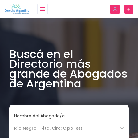
Buscá en el
Directorio más
grande de Abogados
de Argentina
Nombre del Abogado/a
Río Negro - 4ta. Circ: Cipolletti