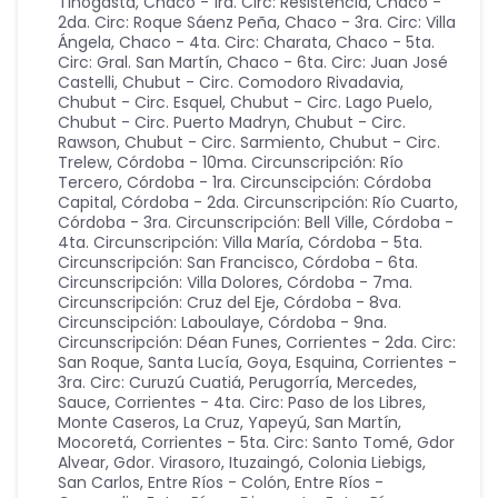
Tinogasta
,
Chaco - 1ra. Circ: Resistencia
,
Chaco -
2da. Circ: Roque Sáenz Peña
,
Chaco - 3ra. Circ: Villa
Ángela
,
Chaco - 4ta. Circ: Charata
,
Chaco - 5ta.
Circ: Gral. San Martín
,
Chaco - 6ta. Circ: Juan José
Castelli
,
Chubut - Circ. Comodoro Rivadavia
,
Chubut - Circ. Esquel
,
Chubut - Circ. Lago Puelo
,
Chubut - Circ. Puerto Madryn
,
Chubut - Circ.
Rawson
,
Chubut - Circ. Sarmiento
,
Chubut - Circ.
Trelew
,
Córdoba - 10ma. Circunscripción: Río
Tercero
,
Córdoba - 1ra. Circunscipción: Córdoba
Capital
,
Córdoba - 2da. Circunscripción: Río Cuarto
,
Córdoba - 3ra. Circunscripción: Bell Ville
,
Córdoba -
4ta. Circunscripción: Villa María
,
Córdoba - 5ta.
Circunscripción: San Francisco
,
Córdoba - 6ta.
Circunscripción: Villa Dolores
,
Córdoba - 7ma.
Circunscripción: Cruz del Eje
,
Córdoba - 8va.
Circunscipción: Laboulaye
,
Córdoba - 9na.
Circunscripción: Déan Funes
,
Corrientes - 2da. Circ:
San Roque, Santa Lucía, Goya, Esquina
,
Corrientes -
3ra. Circ: Curuzú Cuatiá, Perugorría, Mercedes,
Sauce
,
Corrientes - 4ta. Circ: Paso de los Libres,
Monte Caseros, La Cruz, Yapeyú, San Martín,
Mocoretá
,
Corrientes - 5ta. Circ: Santo Tomé, Gdor
Alvear, Gdor. Virasoro, Ituzaingó, Colonia Liebigs,
San Carlos
,
Entre Ríos - Colón
,
Entre Ríos -