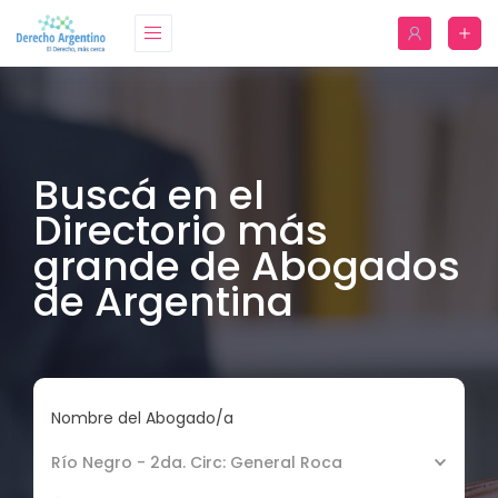
Buscá en el
Directorio más
grande de Abogados
de Argentina
Nombre del Abogado/a
Río Negro - 2da. Circ: General Roca