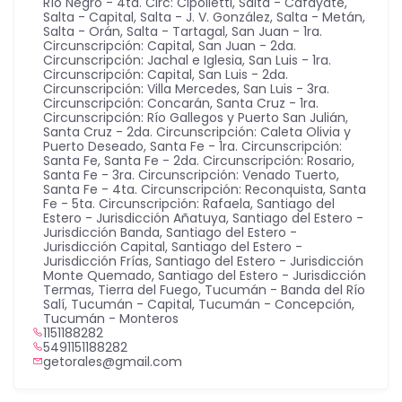
Río Negro - 4ta. Circ: Cipolletti
,
Salta - Cafayate
,
Salta - Capital
,
Salta - J. V. González
,
Salta - Metán
,
Salta - Orán
,
Salta - Tartagal
,
San Juan - 1ra.
Circunscripción: Capital
,
San Juan - 2da.
Circunscripción: Jachal e Iglesia
,
San Luis - 1ra.
Circunscripción: Capital
,
San Luis - 2da.
Circunscripción: Villa Mercedes
,
San Luis - 3ra.
Circunscripción: Concarán
,
Santa Cruz - 1ra.
Circunscripción: Río Gallegos y Puerto San Julián
,
Santa Cruz - 2da. Circunscripción: Caleta Olivia y
Puerto Deseado
,
Santa Fe - 1ra. Circunscripción:
Santa Fe
,
Santa Fe - 2da. Circunscripción: Rosario
,
Santa Fe - 3ra. Circunscripción: Venado Tuerto
,
Santa Fe - 4ta. Circunscripción: Reconquista
,
Santa
Fe - 5ta. Circunscripción: Rafaela
,
Santiago del
Estero - Jurisdicción Añatuya
,
Santiago del Estero -
Jurisdicción Banda
,
Santiago del Estero -
Jurisdicción Capital
,
Santiago del Estero -
Jurisdicción Frías
,
Santiago del Estero - Jurisdicción
Monte Quemado
,
Santiago del Estero - Jurisdicción
Termas
,
Tierra del Fuego
,
Tucumán - Banda del Río
Salí
,
Tucumán - Capital
,
Tucumán - Concepción
,
Tucumán - Monteros
1151188282
5491151188282
getorales@gmail.com