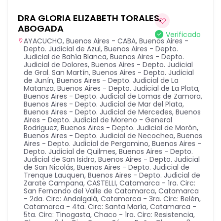
DRA GLORIA ELIZABETH TORALES,
ABOGADA
Verificado
AYACUCHO
,
Buenos Aires - CABA
,
Buenos Aires -
Depto. Judicial de Azul
,
Buenos Aires - Depto.
Judicial de Bahía Blanca
,
Buenos Aires - Depto.
Judicial de Dolores
,
Buenos Aires - Depto. Judicial
de Gral. San Martín
,
Buenos Aires - Depto. Judicial
de Junín
,
Buenos Aires - Depto. Judicial de La
Matanza
,
Buenos Aires - Depto. Judicial de La Plata
,
Buenos Aires - Depto. Judicial de Lomas de Zamora
,
Buenos Aires - Depto. Judicial de Mar del Plata
,
Buenos Aires - Depto. Judicial de Mercedes
,
Buenos
Aires - Depto. Judicial de Moreno - General
Rodriguez
,
Buenos Aires - Depto. Judicial de Morón
,
Buenos Aires - Depto. Judicial de Necochea
,
Buenos
Aires - Depto. Judicial de Pergamino
,
Buenos Aires -
Depto. Judicial de Quilmes
,
Buenos Aires - Depto.
Judicial de San Isidro
,
Buenos Aires - Depto. Judicial
de San Nicolás
,
Buenos Aires - Depto. Judicial de
Trenque Lauquen
,
Buenos Aires - Depto. Judicial de
Zarate Campana
,
CASTELLI
,
Catamarca - 1ra. Circ:
San Fernando del Valle de Catamarca
,
Catamarca
- 2da. Circ: Andalgalá
,
Catamarca - 3ra. Circ: Belén
,
Catamarca - 4ta. Circ: Santa María
,
Catamarca -
5ta. Circ: Tinogasta
,
Chaco - 1ra. Circ: Resistencia
,