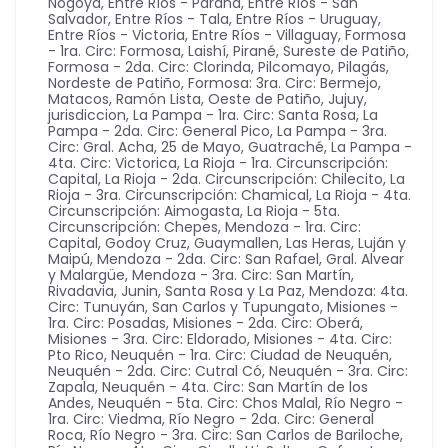
Nogoyá
,
Entre Ríos - Paraná
,
Entre Ríos - San
Salvador
,
Entre Ríos - Tala
,
Entre Ríos - Uruguay
,
Entre Ríos - Victoria
,
Entre Ríos - Villaguay
,
Formosa
- 1ra. Circ: Formosa, Laishí, Pirané, Sureste de Patiño
,
Formosa - 2da. Circ: Clorinda, Pilcomayo, Pilagás,
Nordeste de Patiño
,
Formosa: 3ra. Circ: Bermejo,
Matacos, Ramón Lista, Oeste de Patiño
,
Jujuy
,
jurisdiccion
,
La Pampa - 1ra. Circ: Santa Rosa
,
La
Pampa - 2da. Circ: General Pico
,
La Pampa - 3ra.
Circ: Gral. Acha, 25 de Mayo, Guatraché
,
La Pampa -
4ta. Circ: Victorica
,
La Rioja - 1ra. Circunscripción:
Capital
,
La Rioja - 2da. Circunscripción: Chilecito
,
La
Rioja - 3ra. Circunscripción: Chamical
,
La Rioja - 4ta.
Circunscripción: Aimogasta
,
La Rioja - 5ta.
Circunscripción: Chepes
,
Mendoza - 1ra. Circ:
Capital, Godoy Cruz, Guaymallen, Las Heras, Luján y
Maipú
,
Mendoza - 2da. Circ: San Rafael, Gral. Alvear
y Malargüe
,
Mendoza - 3ra. Circ: San Martín,
Rivadavia, Junin, Santa Rosa y La Paz
,
Mendoza: 4ta.
Circ: Tunuyán, San Carlos y Tupungato
,
Misiones -
1ra. Circ: Posadas
,
Misiones - 2da. Circ: Oberá
,
Misiones - 3ra. Circ: Eldorado
,
Misiones - 4ta. Circ:
Pto Rico
,
Neuquén - 1ra. Circ: Ciudad de Neuquén
,
Neuquén - 2da. Circ: Cutral Có
,
Neuquén - 3ra. Circ:
Zapala
,
Neuquén - 4ta. Circ: San Martín de los
Andes
,
Neuquén - 5ta. Circ: Chos Malal
,
Río Negro -
1ra. Circ: Viedma
,
Río Negro - 2da. Circ: General
Roca
,
Río Negro - 3ra. Circ: San Carlos de Bariloche
,