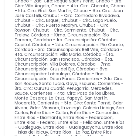
Chaco - 2da. Circ: Roque Sáenz Peña
,
Chaco - 3ra.
Circ: Villa Ángela
,
Chaco - 4ta. Circ: Charata
,
Chaco
- 5ta. Circ: Gral. San Martín
,
Chaco - 6ta. Circ: Juan
José Castelli
,
Chubut - Circ. Comodoro Rivadavia
,
Chubut - Circ. Esquel
,
Chubut - Circ. Lago Puelo
,
Chubut - Circ. Puerto Madryn
,
Chubut - Circ.
Rawson
,
Chubut - Circ. Sarmiento
,
Chubut - Circ.
Trelew
,
Córdoba - 10ma. Circunscripción: Río
Tercero
,
Córdoba - 1ra. Circunscipción: Córdoba
Capital
,
Córdoba - 2da. Circunscripción: Río Cuarto
,
Córdoba - 3ra. Circunscripción: Bell Ville
,
Córdoba -
4ta. Circunscripción: Villa María
,
Córdoba - 5ta.
Circunscripción: San Francisco
,
Córdoba - 6ta.
Circunscripción: Villa Dolores
,
Córdoba - 7ma.
Circunscripción: Cruz del Eje
,
Córdoba - 8va.
Circunscipción: Laboulaye
,
Córdoba - 9na.
Circunscripción: Déan Funes
,
Corrientes - 2da. Circ:
San Roque, Santa Lucía, Goya, Esquina
,
Corrientes -
3ra. Circ: Curuzú Cuatiá, Perugorría, Mercedes,
Sauce
,
Corrientes - 4ta. Circ: Paso de los Libres,
Monte Caseros, La Cruz, Yapeyú, San Martín,
Mocoretá
,
Corrientes - 5ta. Circ: Santo Tomé, Gdor
Alvear, Gdor. Virasoro, Ituzaingó, Colonia Liebigs, San
Carlos
,
Entre Ríos - Colón
,
Entre Ríos - Concordia
,
Entre Ríos - Diamante
,
Entre Ríos - Federación
,
Entre Ríos - Federal
,
Entre Ríos - Feliciano
,
Entre Ríos
- Gualeguay
,
Entre Ríos - Gualeguaychú
,
Entre Ríos
- Islas del Ibicuy
,
Entre Ríos - La Paz
,
Entre Ríos -