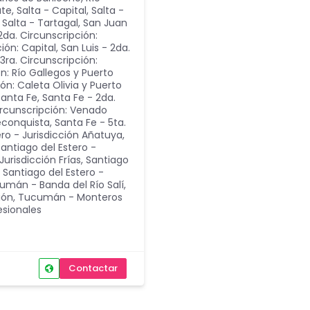
ate
,
Salta - Capital
,
Salta -
,
Salta - Tartagal
,
San Juan
2da. Circunscripción:
ción: Capital
,
San Luis - 2da.
 3ra. Circunscripción:
ón: Río Gallegos y Puerto
ón: Caleta Olivia y Puerto
Santa Fe
,
Santa Fe - 2da.
ircunscripción: Venado
Reconquista
,
Santa Fe - 5ta.
ero - Jurisdicción Añatuya
,
antiago del Estero -
Jurisdicción Frías
,
Santiago
,
Santiago del Estero -
umán - Banda del Río Salí
,
ión
,
Tucumán - Monteros
esionales
Contactar