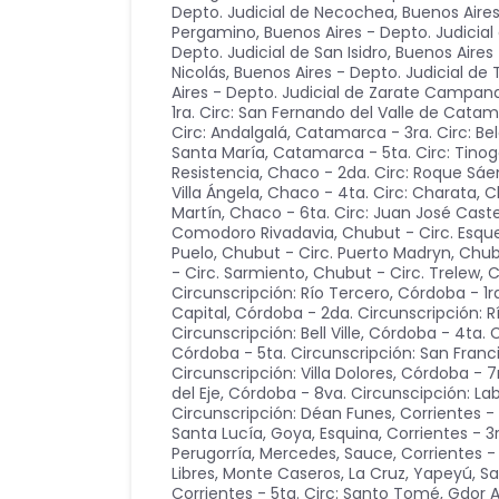
Depto. Judicial de Necochea
,
Buenos Aires
Pergamino
,
Buenos Aires - Depto. Judicia
Depto. Judicial de San Isidro
,
Buenos Aires 
Nicolás
,
Buenos Aires - Depto. Judicial d
Aires - Depto. Judicial de Zarate Campan
1ra. Circ: San Fernando del Valle de Cata
Circ: Andalgalá
,
Catamarca - 3ra. Circ: Be
Santa María
,
Catamarca - 5ta. Circ: Tino
Resistencia
,
Chaco - 2da. Circ: Roque Sáe
Villa Ángela
,
Chaco - 4ta. Circ: Charata
,
C
Martín
,
Chaco - 6ta. Circ: Juan José Castel
Comodoro Rivadavia
,
Chubut - Circ. Esque
Puelo
,
Chubut - Circ. Puerto Madryn
,
Chub
- Circ. Sarmiento
,
Chubut - Circ. Trelew
,
C
Circunscripción: Río Tercero
,
Córdoba - 1r
Capital
,
Córdoba - 2da. Circunscripción: R
Circunscripción: Bell Ville
,
Córdoba - 4ta. Ci
Córdoba - 5ta. Circunscripción: San Franc
Circunscripción: Villa Dolores
,
Córdoba - 7
del Eje
,
Córdoba - 8va. Circunscipción: La
Circunscripción: Déan Funes
,
Corrientes -
Santa Lucía, Goya, Esquina
,
Corrientes - 3
Perugorría, Mercedes, Sauce
,
Corrientes - 
Libres, Monte Caseros, La Cruz, Yapeyú, S
Corrientes - 5ta. Circ: Santo Tomé, Gdor Al