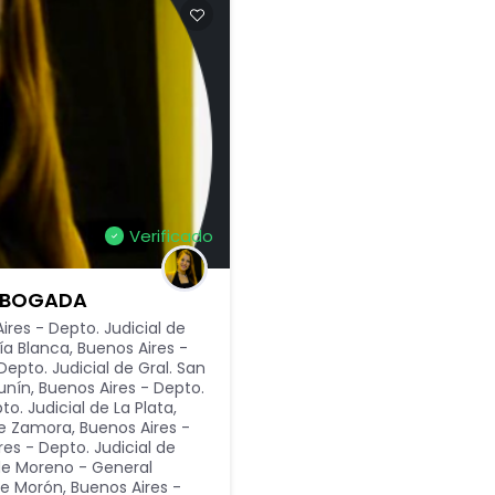
Verificado
 ABOGADA
ires - Depto. Judicial de
ía Blanca
,
Buenos Aires -
Depto. Judicial de Gral. San
Junín
,
Buenos Aires - Depto.
to. Judicial de La Plata
,
de Zamora
,
Buenos Aires -
res - Depto. Judicial de
 de Moreno - General
 de Morón
,
Buenos Aires -