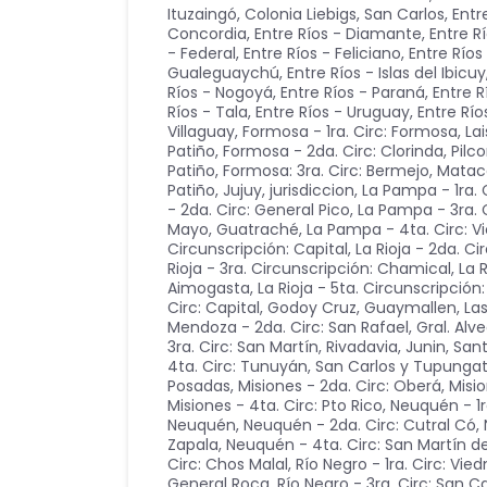
Ituzaingó, Colonia Liebigs, San Carlos
,
Entr
Concordia
,
Entre Ríos - Diamante
,
Entre R
- Federal
,
Entre Ríos - Feliciano
,
Entre Río
Gualeguaychú
,
Entre Ríos - Islas del Ibicuy
Ríos - Nogoyá
,
Entre Ríos - Paraná
,
Entre R
Ríos - Tala
,
Entre Ríos - Uruguay
,
Entre Río
Villaguay
,
Formosa - 1ra. Circ: Formosa, Lai
Patiño
,
Formosa - 2da. Circ: Clorinda, Pilc
Patiño
,
Formosa: 3ra. Circ: Bermejo, Mata
Patiño
,
Jujuy
,
jurisdiccion
,
La Pampa - 1ra. 
- 2da. Circ: General Pico
,
La Pampa - 3ra. C
Mayo, Guatraché
,
La Pampa - 4ta. Circ: Vi
Circunscripción: Capital
,
La Rioja - 2da. Ci
Rioja - 3ra. Circunscripción: Chamical
,
La 
Aimogasta
,
La Rioja - 5ta. Circunscripció
Circ: Capital, Godoy Cruz, Guaymallen, Las
Mendoza - 2da. Circ: San Rafael, Gral. Alv
3ra. Circ: San Martín, Rivadavia, Junin, San
4ta. Circ: Tunuyán, San Carlos y Tupunga
Posadas
,
Misiones - 2da. Circ: Oberá
,
Misio
Misiones - 4ta. Circ: Pto Rico
,
Neuquén - 1r
Neuquén
,
Neuquén - 2da. Circ: Cutral Có
,
Zapala
,
Neuquén - 4ta. Circ: San Martín d
Circ: Chos Malal
,
Río Negro - 1ra. Circ: Vie
General Roca
,
Río Negro - 3ra. Circ: San C