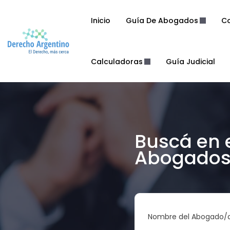
Inicio
Guía De Abogados
Co
Calculadoras
Guía Judicial
Buscá en 
Abogados 
Nombre del Abogado/