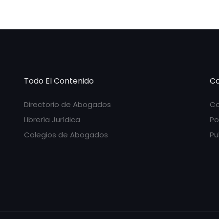
Todo El Contenido
Co
Directorio de Abogados
Co
Librería Jurídica
Po
Colegios de Abogados
Pu