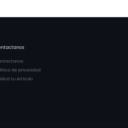
ntactanos
ntactanos
lítica de privacidad
blicá tu Artículo