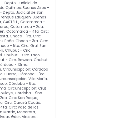
 - Depto. Judicial de
l de Quilmes
,
Buenos Aires -
- Depto. Judicial de San
e Trenque Lauquen
,
Buenos
a
,
CASTELLI
,
Catamarca -
marca
,
Catamarca - 2da.
lén
,
Catamarca - 4ta. Circ:
gasta
,
Chaco - 1ra. Circ:
nz Peña
,
Chaco - 3ra. Circ:
haco - 5ta. Circ: Gral. San
li
,
Chubut - Circ.
l
,
Chubut - Circ. Lago
ut - Circ. Rawson
,
Chubut
órdoba - 10ma.
a. Circunscipción: Córdoba
ío Cuarto
,
Córdoba - 3ra.
rcunscripción: Villa María
,
isco
,
Córdoba - 6ta.
ma. Circunscripción: Cruz
boulaye
,
Córdoba - 9na.
 2da. Circ: San Roque,
ra. Circ: Curuzú Cuatiá,
4ta. Circ: Paso de los
an Martín, Mocoretá
,
vear, Gdor. Virasoro,