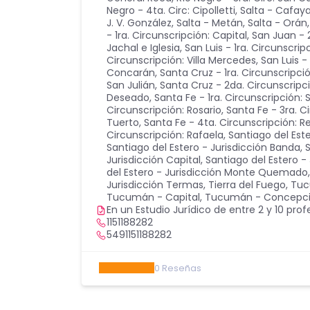
Negro - 4ta. Circ: Cipolletti
,
Salta - Cafay
J. V. González
,
Salta - Metán
,
Salta - Orán
- 1ra. Circunscripción: Capital
,
San Juan - 
Jachal e Iglesia
,
San Luis - 1ra. Circunscrip
Circunscripción: Villa Mercedes
,
San Luis -
Concarán
,
Santa Cruz - 1ra. Circunscripci
San Julián
,
Santa Cruz - 2da. Circunscripci
Deseado
,
Santa Fe - 1ra. Circunscripción: 
Circunscripción: Rosario
,
Santa Fe - 3ra. C
Tuerto
,
Santa Fe - 4ta. Circunscripción: 
Circunscripción: Rafaela
,
Santiago del Est
Santiago del Estero - Jurisdicción Banda
,
S
Jurisdicción Capital
,
Santiago del Estero - 
del Estero - Jurisdicción Monte Quemado
Jurisdicción Termas
,
Tierra del Fuego
,
Tuc
Tucumán - Capital
,
Tucumán - Concepc
En un Estudio Jurídico de entre 2 y 10 prof
1151188282
5491151188282
0
Reseñas