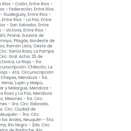
e Ríos - Colón
,
Entre Ríos -
íos - Federación
,
Entre Ríos
s - Gualeguay
,
Entre Ríos -
,
Entre Ríos - La Paz
,
Entre
íos - San Salvador
,
Entre
s - Victoria
,
Entre Ríos -
shí, Pirané, Sureste de
omayo, Pilagás, Nordeste de
cos, Ramón Lista, Oeste de
Circ: Santa Rosa
,
La Pampa
irc: Gral. Acha, 25 de
ctorica
,
La Rioja - 1ra.
rcunscripción: Chilecito
,
La
Rioja - 4ta. Circunscripción:
n: Chepes
,
Mendoza - 1ra.
 Heras, Luján y Maipú
,
ear y Malargüe
,
Mendoza -
ta Rosa y La Paz
,
Mendoza:
to
,
Misiones - 1ra. Circ:
nes - 3ra. Circ: Eldorado
,
a. Circ: Ciudad de
Neuquén - 3ra. Circ:
e los Andes
,
Neuquén - 5ta.
dma
,
Río Negro - 2da. Circ:
arlos de Bariloche
,
Río