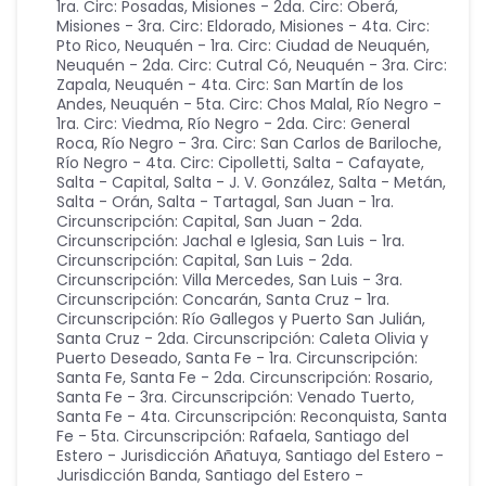
1ra. Circ: Posadas
,
Misiones - 2da. Circ: Oberá
,
Misiones - 3ra. Circ: Eldorado
,
Misiones - 4ta. Circ:
Pto Rico
,
Neuquén - 1ra. Circ: Ciudad de Neuquén
,
Neuquén - 2da. Circ: Cutral Có
,
Neuquén - 3ra. Circ:
Zapala
,
Neuquén - 4ta. Circ: San Martín de los
Andes
,
Neuquén - 5ta. Circ: Chos Malal
,
Río Negro -
1ra. Circ: Viedma
,
Río Negro - 2da. Circ: General
Roca
,
Río Negro - 3ra. Circ: San Carlos de Bariloche
,
Río Negro - 4ta. Circ: Cipolletti
,
Salta - Cafayate
,
Salta - Capital
,
Salta - J. V. González
,
Salta - Metán
,
Salta - Orán
,
Salta - Tartagal
,
San Juan - 1ra.
Circunscripción: Capital
,
San Juan - 2da.
Circunscripción: Jachal e Iglesia
,
San Luis - 1ra.
Circunscripción: Capital
,
San Luis - 2da.
Circunscripción: Villa Mercedes
,
San Luis - 3ra.
Circunscripción: Concarán
,
Santa Cruz - 1ra.
Circunscripción: Río Gallegos y Puerto San Julián
,
Santa Cruz - 2da. Circunscripción: Caleta Olivia y
Puerto Deseado
,
Santa Fe - 1ra. Circunscripción:
Santa Fe
,
Santa Fe - 2da. Circunscripción: Rosario
,
Santa Fe - 3ra. Circunscripción: Venado Tuerto
,
Santa Fe - 4ta. Circunscripción: Reconquista
,
Santa
Fe - 5ta. Circunscripción: Rafaela
,
Santiago del
Estero - Jurisdicción Añatuya
,
Santiago del Estero -
Jurisdicción Banda
,
Santiago del Estero -