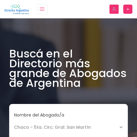
Buscá en el
Directorio más
grande de Abogados
de Argentina
Nombre del Abogado/a
Chaco - 5ta. Circ: Gral. San Martín