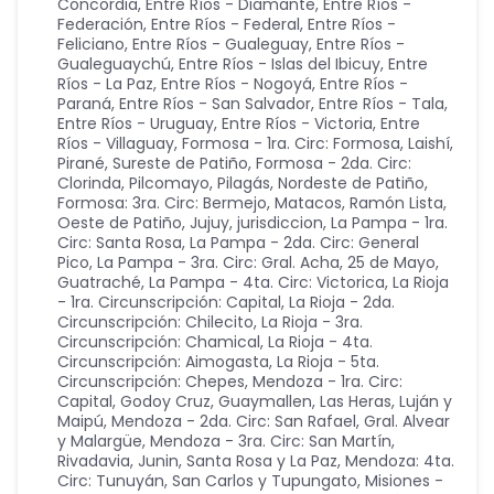
Concordia
,
Entre Ríos - Diamante
,
Entre Ríos -
Federación
,
Entre Ríos - Federal
,
Entre Ríos -
Feliciano
,
Entre Ríos - Gualeguay
,
Entre Ríos -
Gualeguaychú
,
Entre Ríos - Islas del Ibicuy
,
Entre
Ríos - La Paz
,
Entre Ríos - Nogoyá
,
Entre Ríos -
Paraná
,
Entre Ríos - San Salvador
,
Entre Ríos - Tala
,
Entre Ríos - Uruguay
,
Entre Ríos - Victoria
,
Entre
Ríos - Villaguay
,
Formosa - 1ra. Circ: Formosa, Laishí,
Pirané, Sureste de Patiño
,
Formosa - 2da. Circ:
Clorinda, Pilcomayo, Pilagás, Nordeste de Patiño
,
Formosa: 3ra. Circ: Bermejo, Matacos, Ramón Lista,
Oeste de Patiño
,
Jujuy
,
jurisdiccion
,
La Pampa - 1ra.
Circ: Santa Rosa
,
La Pampa - 2da. Circ: General
Pico
,
La Pampa - 3ra. Circ: Gral. Acha, 25 de Mayo,
Guatraché
,
La Pampa - 4ta. Circ: Victorica
,
La Rioja
- 1ra. Circunscripción: Capital
,
La Rioja - 2da.
Circunscripción: Chilecito
,
La Rioja - 3ra.
Circunscripción: Chamical
,
La Rioja - 4ta.
Circunscripción: Aimogasta
,
La Rioja - 5ta.
Circunscripción: Chepes
,
Mendoza - 1ra. Circ:
Capital, Godoy Cruz, Guaymallen, Las Heras, Luján y
Maipú
,
Mendoza - 2da. Circ: San Rafael, Gral. Alvear
y Malargüe
,
Mendoza - 3ra. Circ: San Martín,
Rivadavia, Junin, Santa Rosa y La Paz
,
Mendoza: 4ta.
Circ: Tunuyán, San Carlos y Tupungato
,
Misiones -