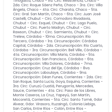
Tinogasta
,
Chaco - 1ra. Circ: Resistencia
,
Chaco -
2da. Circ: Roque Sáenz Peña
,
Chaco - 3ra. Circ: Villa
Ángela
,
Chaco - 4ta. Circ: Charata
,
Chaco - 5ta.
Circ: Gral. San Martín
,
Chaco - 6ta. Circ: Juan José
Castelli
,
Chubut - Circ. Comodoro Rivadavia
,
Chubut - Circ. Esquel
,
Chubut - Circ. Lago Puelo
,
Chubut - Circ. Puerto Madryn
,
Chubut - Circ.
Rawson
,
Chubut - Circ. Sarmiento
,
Chubut - Circ.
Trelew
,
Córdoba - 10ma. Circunscripción: Río
Tercero
,
Córdoba - 1ra. Circunscipción: Córdoba
Capital
,
Córdoba - 2da. Circunscripción: Río Cuarto
,
Córdoba - 3ra. Circunscripción: Bell Ville
,
Córdoba -
4ta. Circunscripción: Villa María
,
Córdoba - 5ta.
Circunscripción: San Francisco
,
Córdoba - 6ta.
Circunscripción: Villa Dolores
,
Córdoba - 7ma.
Circunscripción: Cruz del Eje
,
Córdoba - 8va.
Circunscipción: Laboulaye
,
Córdoba - 9na.
Circunscripción: Déan Funes
,
Corrientes - 2da. Circ:
San Roque, Santa Lucía, Goya, Esquina
,
Corrientes -
3ra. Circ: Curuzú Cuatiá, Perugorría, Mercedes,
Sauce
,
Corrientes - 4ta. Circ: Paso de los Libres,
Monte Caseros, La Cruz, Yapeyú, San Martín,
Mocoretá
,
Corrientes - 5ta. Circ: Santo Tomé, Gdor
Alvear, Gdor. Virasoro, Ituzaingó, Colonia Liebigs,
San Carlos
,
Entre Ríos - Colón
,
Entre Ríos -