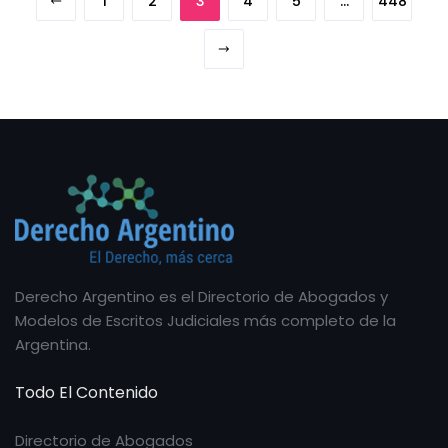
1
2
3
4
5
…
448
Derecho Argentino es el Directorio de Abogados y
Modelos de Escritos Judiciales más completo de la
Argentina.
Todo El Contenido
Directorio de Abogados