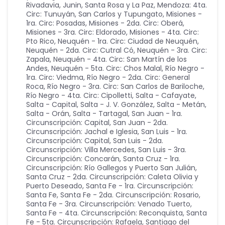
Rivadavia, Junin, Santa Rosa y La Paz
,
Mendoza: 4ta.
Circ: Tunuyán, San Carlos y Tupungato
,
Misiones -
1ra. Circ: Posadas
,
Misiones - 2da. Circ: Oberá
,
Misiones - 3ra. Circ: Eldorado
,
Misiones - 4ta. Circ:
Pto Rico
,
Neuquén - 1ra. Circ: Ciudad de Neuquén
,
Neuquén - 2da. Circ: Cutral Có
,
Neuquén - 3ra. Circ:
Zapala
,
Neuquén - 4ta. Circ: San Martín de los
Andes
,
Neuquén - 5ta. Circ: Chos Malal
,
Río Negro -
1ra. Circ: Viedma
,
Río Negro - 2da. Circ: General
Roca
,
Río Negro - 3ra. Circ: San Carlos de Bariloche
,
Río Negro - 4ta. Circ: Cipolletti
,
Salta - Cafayate
,
Salta - Capital
,
Salta - J. V. González
,
Salta - Metán
,
Salta - Orán
,
Salta - Tartagal
,
San Juan - 1ra.
Circunscripción: Capital
,
San Juan - 2da.
Circunscripción: Jachal e Iglesia
,
San Luis - 1ra.
Circunscripción: Capital
,
San Luis - 2da.
Circunscripción: Villa Mercedes
,
San Luis - 3ra.
Circunscripción: Concarán
,
Santa Cruz - 1ra.
Circunscripción: Río Gallegos y Puerto San Julián
,
Santa Cruz - 2da. Circunscripción: Caleta Olivia y
Puerto Deseado
,
Santa Fe - 1ra. Circunscripción:
Santa Fe
,
Santa Fe - 2da. Circunscripción: Rosario
,
Santa Fe - 3ra. Circunscripción: Venado Tuerto
,
Santa Fe - 4ta. Circunscripción: Reconquista
,
Santa
Fe - 5ta. Circunscripción: Rafaela
,
Santiago del