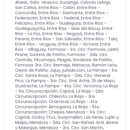
Alvear, Gdor. Virasoro, Ituzaingó, Colonia Liebigs,
San Carlos
,
Entre Ríos - Colón
,
Entre Ríos -
Concordia
,
Entre Ríos - Diamante
,
Entre Ríos -
Federación
,
Entre Ríos - Federal
,
Entre Ríos -
Feliciano
,
Entre Ríos - Gualeguay
,
Entre Ríos -
Gualeguaychú
,
Entre Ríos - Islas del Ibicuy
,
Entre
Ríos - La Paz
,
Entre Ríos - Nogoyá
,
Entre Ríos -
Paraná
,
Entre Ríos - San Salvador
,
Entre Ríos - Tala
,
Entre Ríos - Uruguay
,
Entre Ríos - Victoria
,
Entre
Ríos - Villaguay
,
Formosa - 1ra. Circ: Formosa, Laishí,
Pirané, Sureste de Patiño
,
Formosa - 2da. Circ:
Clorinda, Pilcomayo, Pilagás, Nordeste de Patiño
,
Formosa: 3ra. Circ: Bermejo, Matacos, Ramón Lista,
Oeste de Patiño
,
Jujuy
,
jurisdiccion
,
La Pampa - 1ra.
Circ: Santa Rosa
,
La Pampa - 2da. Circ: General
Pico
,
La Pampa - 3ra. Circ: Gral. Acha, 25 de Mayo,
Guatraché
,
La Pampa - 4ta. Circ: Victorica
,
La Rioja
- 1ra. Circunscripción: Capital
,
La Rioja - 2da.
Circunscripción: Chilecito
,
La Rioja - 3ra.
Circunscripción: Chamical
,
La Rioja - 4ta.
Circunscripción: Aimogasta
,
La Rioja - 5ta.
Circunscripción: Chepes
,
Mendoza - 1ra. Circ:
Capital, Godoy Cruz, Guaymallen, Las Heras, Luján y
Maipú
,
Mendoza - 2da. Circ: San Rafael, Gral. Alvear
y Malargüe
,
Mendoza - 3ra. Circ: San Martín,