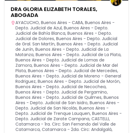
DRA GLORIA ELIZABETH TORALES,
ABOGADA
AYACUCHO
,
Buenos Aires - CABA
,
Buenos Aires -
Depto. Judicial de Azul
,
Buenos Aires - Depto.
Judicial de Bahía Blanca
,
Buenos Aires - Depto.
Judicial de Dolores
,
Buenos Aires - Depto. Judicial
de Gral. San Martín
,
Buenos Aires - Depto. Judicial
de Junín
,
Buenos Aires - Depto. Judicial de La
Matanza
,
Buenos Aires - Depto. Judicial de La Plata
,
Buenos Aires - Depto. Judicial de Lomas de
Zamora
,
Buenos Aires - Depto. Judicial de Mar del
Plata
,
Buenos Aires - Depto. Judicial de Mercedes
,
Buenos Aires - Depto. Judicial de Moreno - General
Rodriguez
,
Buenos Aires - Depto. Judicial de Morón
,
Buenos Aires - Depto. Judicial de Necochea
,
Buenos Aires - Depto. Judicial de Pergamino
,
Buenos Aires - Depto. Judicial de Quilmes
,
Buenos
Aires - Depto. Judicial de San Isidro
,
Buenos Aires -
Depto. Judicial de San Nicolás
,
Buenos Aires -
Depto. Judicial de Trenque Lauquen
,
Buenos Aires -
Depto. Judicial de Zarate Campana
,
CASTELLI
,
Catamarca - 1ra. Circ: San Fernando del Valle de
Catamarca
,
Catamarca - 2da. Circ: Andalgalá
,