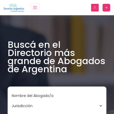
Buscá en el
Directorio más
grande de Abogados
de Argentina
Nombre del Abogado/a
Jurisdicción