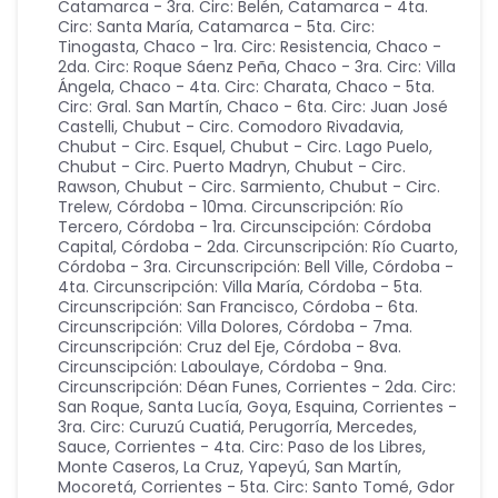
Catamarca - 3ra. Circ: Belén
,
Catamarca - 4ta.
Circ: Santa María
,
Catamarca - 5ta. Circ:
Tinogasta
,
Chaco - 1ra. Circ: Resistencia
,
Chaco -
2da. Circ: Roque Sáenz Peña
,
Chaco - 3ra. Circ: Villa
Ángela
,
Chaco - 4ta. Circ: Charata
,
Chaco - 5ta.
Circ: Gral. San Martín
,
Chaco - 6ta. Circ: Juan José
Castelli
,
Chubut - Circ. Comodoro Rivadavia
,
Chubut - Circ. Esquel
,
Chubut - Circ. Lago Puelo
,
Chubut - Circ. Puerto Madryn
,
Chubut - Circ.
Rawson
,
Chubut - Circ. Sarmiento
,
Chubut - Circ.
Trelew
,
Córdoba - 10ma. Circunscripción: Río
Tercero
,
Córdoba - 1ra. Circunscipción: Córdoba
Capital
,
Córdoba - 2da. Circunscripción: Río Cuarto
,
Córdoba - 3ra. Circunscripción: Bell Ville
,
Córdoba -
4ta. Circunscripción: Villa María
,
Córdoba - 5ta.
Circunscripción: San Francisco
,
Córdoba - 6ta.
Circunscripción: Villa Dolores
,
Córdoba - 7ma.
Circunscripción: Cruz del Eje
,
Córdoba - 8va.
Circunscipción: Laboulaye
,
Córdoba - 9na.
Circunscripción: Déan Funes
,
Corrientes - 2da. Circ:
San Roque, Santa Lucía, Goya, Esquina
,
Corrientes -
3ra. Circ: Curuzú Cuatiá, Perugorría, Mercedes,
Sauce
,
Corrientes - 4ta. Circ: Paso de los Libres,
Monte Caseros, La Cruz, Yapeyú, San Martín,
Mocoretá
,
Corrientes - 5ta. Circ: Santo Tomé, Gdor