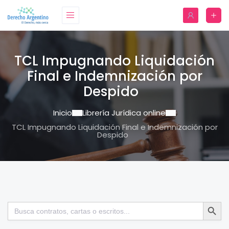
TCL Impugnando Liquidación
Final e Indemnización por
Despido
Inicio
Librería Jurídica online
TCL Impugnando Liquidación Final e Indemnización por
Despido
Botón de bú
Buscar: