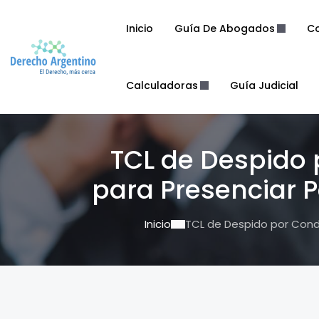
Inicio
Guía De Abogados
Co
Calculadoras
Guía Judicial
TCL de Despido p
para Presenciar P
Inicio
TCL de Despido por Conduc