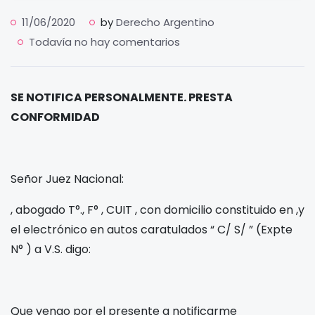
11/06/2020
by
Derecho Argentino
Todavía no hay comentarios
SE NOTIFICA PERSONALMENTE. PRESTA
CONFORMIDAD
Señor Juez Nacional:
, abogado T°.
, F°
, CUIT
, con domicilio constituido en
,y
el electrónico
en autos caratulados “
C/
S/
” (Expte
N°
) a V.S. digo:
Que vengo por el presente a notificarme