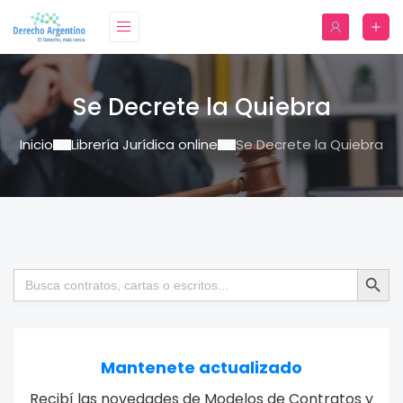
Se Decrete la Quiebra
Inicio
Librería Jurídica online
Se Decrete la Quiebra
Botón de bú
Buscar:
Mantenete actualizado
Recibí las novedades de Modelos de Contratos y