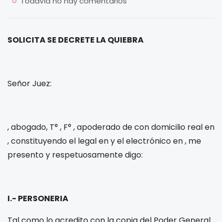
Todavía no hay comentarios
SOLICITA SE DECRETE LA QUIEBRA
Señor Juez:
, abogado, T°
, F°
, apoderado de
con domicilio real en
, constituyendo el legal en
y el electrónico en
, me
presento y respetuosamente digo:
I.- PERSONERIA
Tal como lo acredito con la copia del Poder General