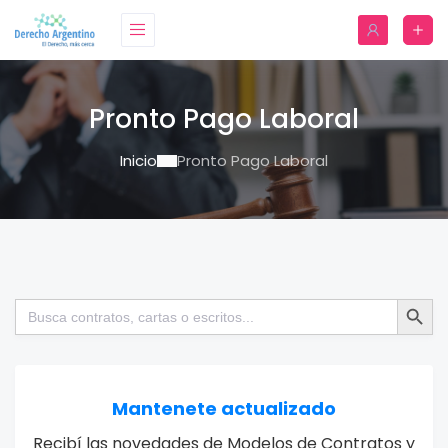
Pronto Pago Laboral
Inicio
Pronto Pago Laboral
Botón de bú
Buscar:
Mantenete actualizado
Recibí las novedades de Modelos de Contratos y