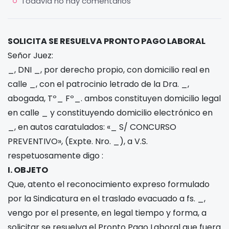
Todavía no hay comentarios
SOLICITA SE RESUELVA PRONTO PAGO LABORAL
Señor Juez:
_, DNI _, por derecho propio, con domicilio real en
calle _, con el patrocinio letrado de la Dra. _,
abogada, Tº_ Fº_. ambos constituyen domicilio legal
en calle _ y constituyendo domicilio electrónico en
_, en autos caratulados: «_ S/ CONCURSO
PREVENTIVO», (Expte. Nro. _), a V.S.
respetuosamente digo :
I. OBJETO
Que, atento el reconocimiento expreso formulado
por la Sindicatura en el traslado evacuado a fs. _,
vengo por el presente, en legal tiempo y forma, a
solicitar se resuelva el Pronto Pago Laboral que fuera