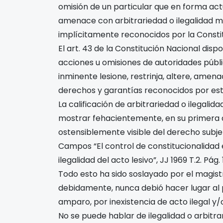
omisión de un particular que en forma actua
amenace con arbitrariedad o ilegalidad ma
implícitamente reconocidos por la Constitu
El art. 43 de la Constitución Nacional di
acciones u omisiones de autoridades públi
inminente lesione, restrinja, altere, amena
derechos y garantías reconocidos por esta
La calificación de arbitrariedad o ilegalida
mostrar fehacientemente, en su primera ap
ostensiblemente visible del derecho subj
Campos “El control de constitucionalidad e
ilegalidad del acto lesivo”, JJ 1969 T.2. Pág. 
Todo esto ha sido soslayado por el magist
debidamente, nunca debió hacer lugar al p
amparo, por inexistencia de acto ilegal y/o
No se puede hablar de ilegalidad o arbitr