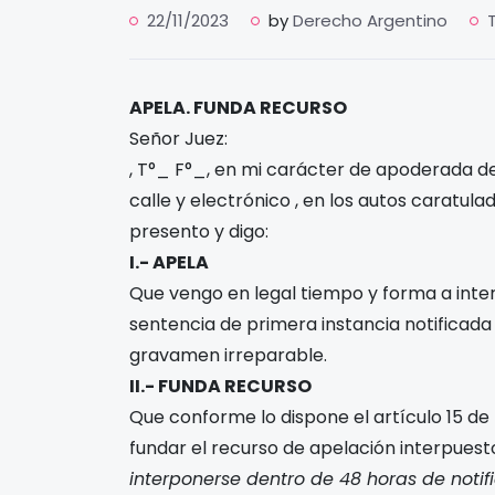
22/11/2023
by
Derecho Argentino
APELA. FUNDA RECURSO
Señor Juez:
, T°_ F°_, en mi carácter de apoderada d
calle
y electrónico
, en los autos caratulad
presento y digo:
I.- APELA
Que vengo en legal tiempo y forma a inte
sentencia de primera instancia notificada
gravamen irreparable.
II.- FUNDA RECURSO
Que conforme lo dispone el artículo 15 de 
fundar el recurso de apelación interpuest
interponerse dentro de 48 horas de noti