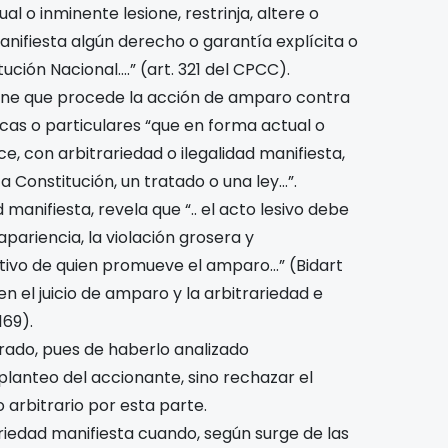
l o inminente lesione, restrinja, altere o
nifiesta algún derecho o garantía explícita o
ción Nacional….” (art. 321 del CPCC).
spone que procede la acción de amparo contra
cas o particulares “que en forma actual o
ce, con arbitrariedad o ilegalidad manifiesta,
 Constitución, un tratado o una ley…”.
d manifiesta, revela que “.. el acto lesivo debe
ariencia, la violación grosera y
etivo de quien promueve el amparo…” (Bidart
n el juicio de amparo y la arbitrariedad e
169).
rado, pues de haberlo analizado
lanteo del accionante, sino rechazar el
 arbitrario por esta parte.
ariedad manifiesta cuando, según surge de las