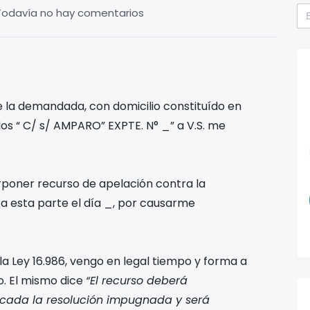
Bu
Todavía no hay comentarios
e la demandada, con domicilio constituído en
os “
C/
s/ AMPARO” EXPTE. N° _” a V.S. me
rponer recurso de apelación contra la
 a esta parte el día _, por causarme
la Ley 16.986, vengo en legal tiempo y forma a
o. El mismo dice
“El recurso deberá
ficada la resolución impugnada y será