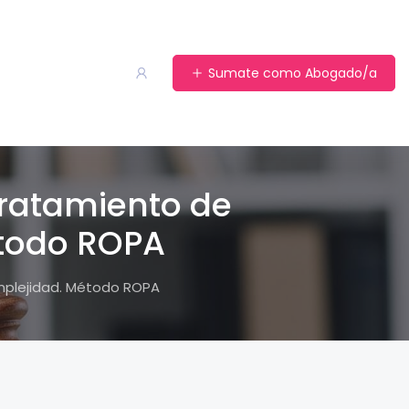
Sumate como Abogado/a
Tratamiento de
étodo ROPA
omplejidad. Método ROPA