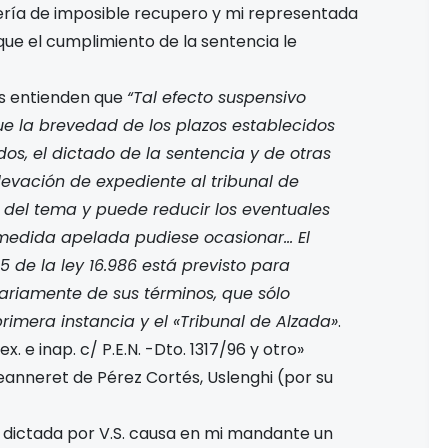
sería de imposible recupero y mi representada
que el cumplimiento de la sentencia le
es entienden que
“Tal efecto suspensivo
ue la brevedad de los plazos establecidos
os, el dictado de la sentencia y de otras
elevación de expediente al tribunal de
n del tema y puede reducir los eventuales
 medida apelada pudiese ocasionar… El
 de la ley 16.986 está previsto para
ariamente de sus términos, que sólo
primera instancia y el «Tribunal de Alzada»
.
x. e inap. c/ P.E.N. -Dto. 1317/96 y otro»
Jeanneret de Pérez Cortés, Uslenghi (por su
a dictada por V.S. causa en mi mandante un