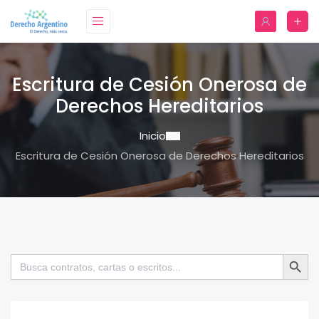
Escritura de Cesión Onerosa de
Derechos Hereditarios
Inicio
Escritura de Cesión Onerosa de Derechos Hereditarios
Botón de bú
Buscar: