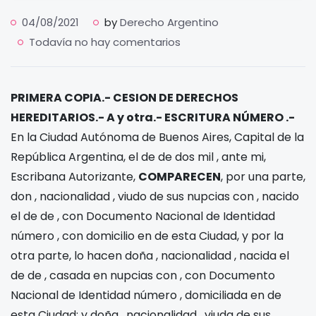
04/08/2021
by
Derecho Argentino
Todavía no hay comentarios
PRIMERA COPIA.- CESION DE DERECHOS
HEREDITARIOS.-
A
y otra.- ESCRITURA NÚMERO
.-
En la Ciudad Autónoma de Buenos Aires, Capital de la
República Argentina, el
de
de dos mil
, ante mi,
Escribana Autorizante,
COMPARECEN
, por una parte,
don
, nacionalidad
, viudo de sus
nupcias con
, nacido
el
de
de
, con Documento Nacional de Identidad
número
, con domicilio en
de esta Ciudad, y por la
otra parte, lo hacen doña
, nacionalidad
, nacida el
de
de
, casada en
nupcias con
, con Documento
Nacional de Identidad número
, domiciliada en
de
esta Ciudad; y doña
, nacionalidad
, viuda de sus