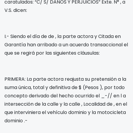
caratulados: “
C/
S/ DAÑOS Y PERJUICIOS” Exte. N°
, a
V.S. dicen:
I.- Siendo el día
de
de
, la parte actora y Citada en
Garantía han arribado a un acuerdo transaccional el
que se regirá por las siguientes cláusulas:
PRIMERA: La parte actora reajusta su pretensión a la
suma única, total y definitiva de $
(Pesos
), por todo
concepto derivado del hecho ocurrido el _-/
/
en l a
intersección de la calle
y la calle
, Localidad de
, en el
que interviniera el vehículo
dominio
y la motocicleta
dominio
.-