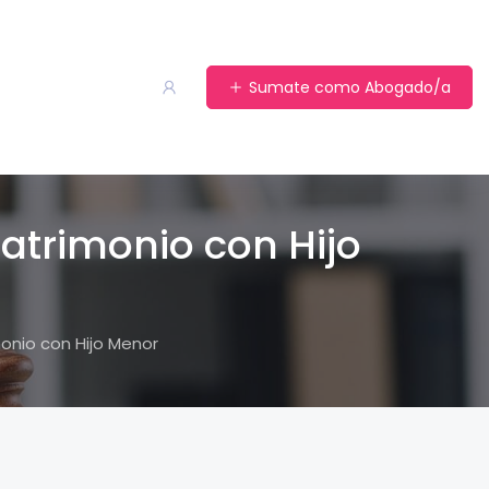
Sumate como Abogado/a
trimonio con Hijo
onio con Hijo Menor