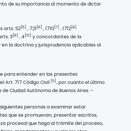
mento de su importancia al momento de dictar
[5]
[6]
[7]
[8]
s arts. 52
, 721
, 1710
, 1712
[9]
[10]
rts. 3
, 4
y concordantes de la
 en la doctrina y jurisprudencia aplicables al
te para entender en las presentes
[11]
l Art. 717 Código Civil
, por cuanto el último
le
de Ciudad Autónoma de Buenos Aires. –
 siguientes personas a examinar estar
tes que se promuevan, presentar escritos,
eza procesal que haga al trámite del proceso,