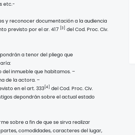
s etc.-
es y reconocer documentación a la audiencia
[3]
nto previsto por el ar. 417
del Cod. Proc. Civ.
depondrán a tenor del pliego que
aría:
no del inmueble que habitamos. –
ma de la actora. –
[4]
visto en el art. 333
del Cod. Proc. Civ.
estigos depondrán sobre el actual estado
rme sobre a fin de que se sirva realizar
s partes, comodidades, caracteres del lugar,