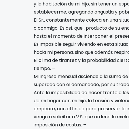
y la habitación de mi hijo, sin tener un es
establecerme, agregando angustia y pobre
El Sr.
, constantemente coloca en una situa
o conmigo. Es así, que
, producto de su en
hasta el momento de interponer el present
Es imposible seguir viviendo en esta situaci
hacia mi persona, sino que además respira 
El clima de tirantez y la probabilidad cie
tiempo. –
Mi ingreso mensual asciende a la suma d
superado con el demandado, por su traba
Ante la imposibilidad de hacer frente a lo
de mi hogar con mi hijo, la tensión y viole
empeore, con el fin de para preservar la i
vengo a
solicitar a V.S. que ordene la excl
imposición de costas. –