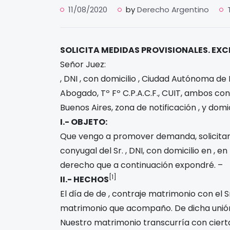
11/08/2020
by
Derecho Argentino
SOLICITA MEDIDAS PROVISIONALES. EXC
Señor Juez:
, DNI
, con domicilio
, Ciudad Autónoma de B
Abogado, Tº
Fº
C.P.A.C.F., CUIT
, ambos con
Buenos Aires, zona de notificación
, y domi
I.- OBJETO:
Que vengo a promover demanda, solicitand
conyugal del Sr.
, DNI
, con domicilio en
, en
derecho que a continuación expondré. –
[1]
II.- HECHOS
El día
de
de
, contraje matrimonio con el S
matrimonio que acompaño. De dicha unión,
Nuestro matrimonio transcurría con cierta