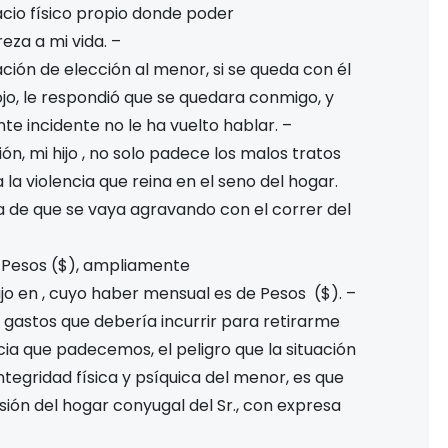
pacio físico propio donde poder
za a mi vida. –
ción de elección al menor, si se queda con él
ojo, le respondió que se quedara conmigo, y
e incidente no le ha vuelto hablar. –
ón, mi hijo
, no solo padece los malos tratos
la violencia que reina en el seno del hogar.
rta de que se vaya agravando con el correr del
e Pesos
($
), ampliamente
jo en
, cuyo haber mensual es de Pesos
($
). –
s gastos que debería incurrir para retirarme
ncia que padecemos, el peligro que la situación
ntegridad física y psíquica del menor, es que
usión del hogar conyugal del Sr.
, con
expresa