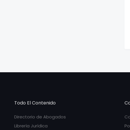
Todo El Contenido
Co
Directorio de Abogados
Co
Librería Jurídica
Po