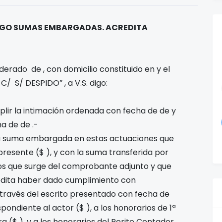
AGO SUMAS EMBARGADAS. ACREDITA
poderado de
, con domicilio constituido en
y el
C/
S/ DESPIDO” , a V.S. digo:
plir la intimación ordenada con fecha
de
de
y
cha
de
de
.-
n la suma embargada en estas actuaciones que
presente ($
), y con la suma transferida por
os que surge del comprobante adjunto y que
edita haber dado cumplimiento con
a través del escrito presentado con fecha
de
pondiente al actor ($
), a los honorarios de 1ª
ora ($
), y a los honorarios del Perito Contador