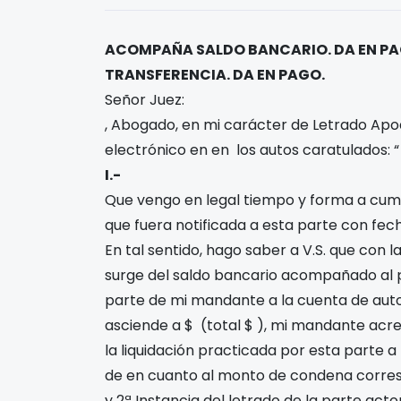
ACOMPAÑA SALDO BANCARIO. DA EN P
TRANSFERENCIA. DA EN PAGO.
Señor Juez:
, Abogado, en mi carácter de Letrado A
electrónico en
en los autos caratulados: “
I.-
Que vengo en legal tiempo y forma a cum
que fuera notificada a esta parte con fe
En tal sentido, hago saber a V.S. que co
surge del saldo bancario acompañado al 
parte de mi mandante a la cuenta de aut
asciende a $
(total $
), mi mandante acr
la liquidación practicada por esta parte 
de
en cuanto al monto de condena corres
y 2ª Instancia del letrado de la parte act