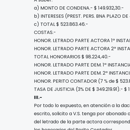
a) MONTO DE CONDENA.- $ 149.932,30.-
b) INTERESES (PREST. PERS. BNA PLAZO DE 4
c) TOTAL $ 523.863.46.-
COSTAS.-
HONOR. LETRADO PARTE ACTORA 1ª INSTANC
HONOR. LETRADO PARTE ACTORA 2ª INSTANC
TOTAL HONORARIOS $ 98.224,40.-
HONOR. LETRADO PARTE DEM. 1ª INSTANCIA 
HONOR. LETRADO PARTE DEM. 2ª INSTANCIA
HONOR. PERITO CONTADOR (7 % de $ 523.8
TASA DE JUSTICIA (3% DE $ 349.219.91).- $ 1
III.-
Por todo lo expuesto, en atención a la da
escrito, solicito a V.S. tenga por abonado
del letrado de la parte actora correspondie
los honorarios del Perito Contador.