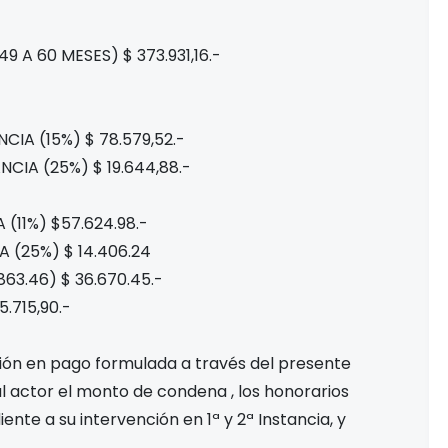
9 A 60 MESES) $ 373.931,16.-
IA (15%) $ 78.579,52.-
IA (25%) $ 19.644,88.-
(11%) $57.624.98.-
 (25%) $ 14.406.24
63.46) $ 36.670.45.-
5.715,90.-
ción en pago formulada a través del presente
 al actor el monto de condena , los honorarios
nte a su intervención en 1ª y 2ª Instancia, y