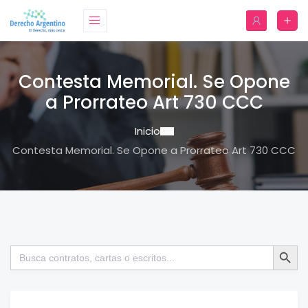
Contesta Memorial. Se Opone
a Prorrateo Art 730 CCC
Inicio
Contesta Memorial. Se Opone a Prorrateo Art 730 CCC
Botón de bú
Buscar: