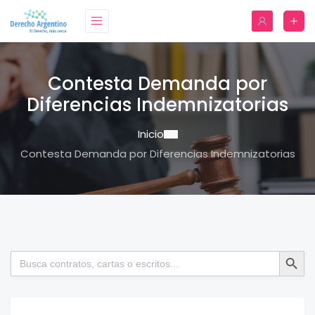
Contesta Demanda por
Diferencias Indemnizatorias
Inicio
Contesta Demanda por Diferencias Indemnizatorias
Botón de bú
Buscar: