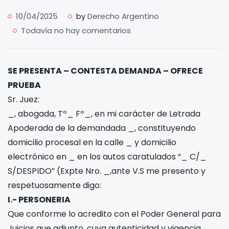
10/04/2025
by
Derecho Argentino
Todavía no hay comentarios
SE PRESENTA – CONTESTA DEMANDA – OFRECE
PRUEBA
Sr. Juez:
_, abogada, Tº_ Fº_, en mi carácter de Letrada
Apoderada de la demandada _, constituyendo
domicilio procesal en la calle _ y domicilio
electrónico en _ en los autos caratulados “_ C/_
S/DESPIDO” (Expte Nro. _,ante V.S me presento y
respetuosamente digo:
I.- PERSONERIA
Que conforme lo acredito con el Poder General para
Juicios que adjunto, cuya autenticidad y vigencia