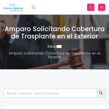
Amparo Solicitando Cobertura
de Trasplante en el Exterior
Inicio
Amparo Solicitando Cobertura de Trasplante en el
Exterior
Botón de bú
Buscar: