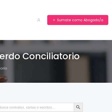
Sumate como Abogado/a
erdo Conciliatorio
orio
Botón de búsqueda
scar: