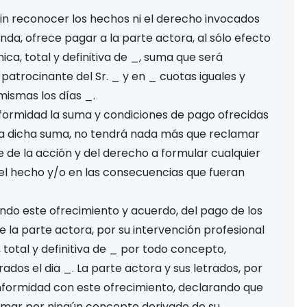
, sin reconocer los hechos ni el derecho invocados
nda, ofrece pagar a la parte actora, al sólo efecto
única, total y definitiva de _, suma que será
patrocinante del Sr. _ y en _ cuotas iguales y
ismas los días _.
ormidad la suma y condiciones de pago ofrecidas
da dicha suma, no tendrá nada más que reclamar
 de la acción y del derecho a formular cualquier
el hecho y/o en las consecuencias que fueran
o este ofrecimiento y acuerdo, del pago de los
 la parte actora, por su intervención profesional
total y definitiva de _ por todo concepto,
ados el dia _. La parte actora y sus letrados, por
nformidad con este ofrecimiento, declarando que
mar por ningún concepto derivado de su