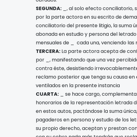
SEGUNDA:
_, al solo efecto conciliatorio
por la parte actora en su escrito de dema
conciliatorio del presente litigio, la suma 
abonada en estudio y persona del letrado 
mensuales de _ cada una, venciendo las m
TERCERA:
La parte actora acepta de conf
por _, manifestando que una vez percibi
contra éste, desistiendo irrevocablemente
reclamo posterior que tenga su causa en 
ventilados en la presente instancia
CUARTA:
_ se hace cargo, complementand
honorarios de la representación letrada de
en estos autos, pactándose la suma única, 
pagaderos en persona y estudio de los letr
su propio derecho, aceptan y prestan co
con su cobro nada más tendrán que recla