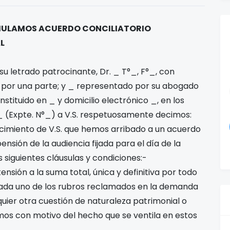
RMULAMOS ACUERDO CONCILIATORIO
L
u letrado patrocinante, Dr. _ T°_, F°_, con
 _ por una parte; y _ representado por su abogado
stituido en _ y domicilio electrónico _, en los
_ (Expte. N°_) a V.S. respetuosamente decimos:
cimiento de V.S. que hemos arribado a un acuerdo
pensión de la audiencia fijada para el día de la
s siguientes cláusulas y condiciones:-
nsión a la suma total, única y definitiva por todo
ada uno de los rubros reclamados en la demanda
lquier otra cuestión de naturaleza patrimonial o
mos con motivo del hecho que se ventila en estos