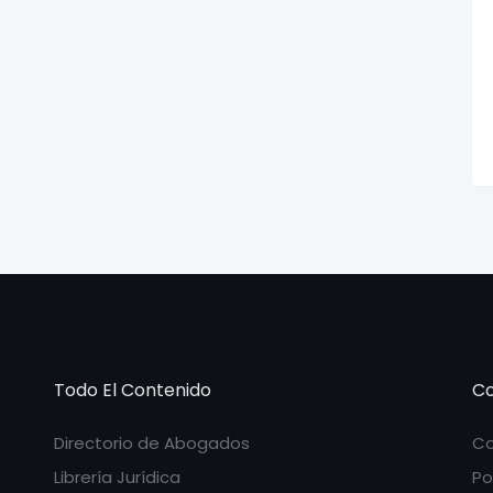
Todo El Contenido
Co
Directorio de Abogados
Co
Librería Jurídica
Po