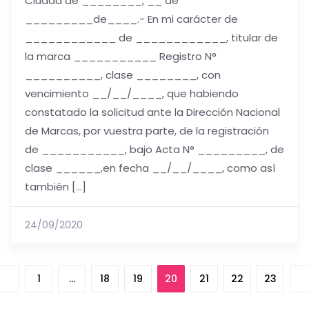
Ciudad de ________, __ de
_________de____.- En mi carácter de
____________ de ____________, titular de
la marca ___________ Registro N°
__________, clase ________, con
vencimiento __/__/____, que habiendo
constatado la solicitud ante la Dirección Nacional
de Marcas, por vuestra parte, de la registración
de ___________, bajo Acta N° _________, de
clase ______,en fecha __/__/____, como así
también […]
24/09/2020
1
…
18
19
20
21
22
23