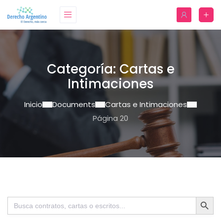
Categoría:
Cartas e
Intimaciones
Inicio
Documents
Cartas e Intimaciones
Página 20
Botón de bú
Buscar: