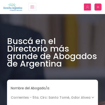
Buscá en el
Directorio más
grande de Abogados
de Argentina
Nombre del Abogado/a
Corrientes - 5ta. Circ: Santo Tomé, Gdor Alvear, Gdor. 