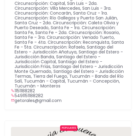
Circunscripción: Capital
,
San Luis - 2da.
Circunscripción: Villa Mercedes
,
San Luis - 3ra.
Circunscripción: Concarán
,
Santa Cruz - 1ra.
Circunscripción: Río Gallegos y Puerto San Julián
,
Santa Cruz - 2da. Circunscripción: Caleta Olivia y
Puerto Deseado
,
Santa Fe - 1ra. Circunscripción:
Santa Fe
,
Santa Fe - 2da. Circunscripción: Rosario
,
Santa Fe - 3ra. Circunscripción: Venado Tuerto
,
Santa Fe - 4ta. Circunscripción: Reconquista
,
Santa
Fe - 5ta. Circunscripción: Rafaela
,
Santiago del
Estero - Jurisdicción Añatuya
,
Santiago del Estero -
Jurisdicción Banda
,
Santiago del Estero -
Jurisdicción Capital
,
Santiago del Estero -
Jurisdicción Frías
,
Santiago del Estero - Jurisdicción
Monte Quemado
,
Santiago del Estero - Jurisdicción
Termas
,
Tierra del Fuego
,
Tucumán - Banda del Río
Salí
,
Tucumán - Capital
,
Tucumán - Concepción
,
Tucumán - Monteros
1151188282
5491151188282
getorales@gmail.com
POPULARES