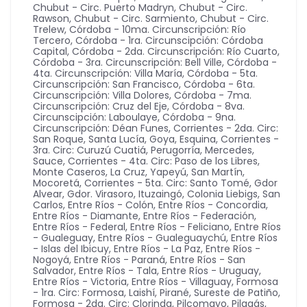
Chubut - Circ. Puerto Madryn
,
Chubut - Circ.
Rawson
,
Chubut - Circ. Sarmiento
,
Chubut - Circ.
Trelew
,
Córdoba - 10ma. Circunscripción: Río
Tercero
,
Córdoba - 1ra. Circunscipción: Córdoba
Capital
,
Córdoba - 2da. Circunscripción: Río Cuarto
,
Córdoba - 3ra. Circunscripción: Bell Ville
,
Córdoba -
4ta. Circunscripción: Villa María
,
Córdoba - 5ta.
Circunscripción: San Francisco
,
Córdoba - 6ta.
Circunscripción: Villa Dolores
,
Córdoba - 7ma.
Circunscripción: Cruz del Eje
,
Córdoba - 8va.
Circunscipción: Laboulaye
,
Córdoba - 9na.
Circunscripción: Déan Funes
,
Corrientes - 2da. Circ:
San Roque, Santa Lucía, Goya, Esquina
,
Corrientes -
3ra. Circ: Curuzú Cuatiá, Perugorría, Mercedes,
Sauce
,
Corrientes - 4ta. Circ: Paso de los Libres,
Monte Caseros, La Cruz, Yapeyú, San Martín,
Mocoretá
,
Corrientes - 5ta. Circ: Santo Tomé, Gdor
Alvear, Gdor. Virasoro, Ituzaingó, Colonia Liebigs, San
Carlos
,
Entre Ríos - Colón
,
Entre Ríos - Concordia
,
Entre Ríos - Diamante
,
Entre Ríos - Federación
,
Entre Ríos - Federal
,
Entre Ríos - Feliciano
,
Entre Ríos
- Gualeguay
,
Entre Ríos - Gualeguaychú
,
Entre Ríos
- Islas del Ibicuy
,
Entre Ríos - La Paz
,
Entre Ríos -
Nogoyá
,
Entre Ríos - Paraná
,
Entre Ríos - San
Salvador
,
Entre Ríos - Tala
,
Entre Ríos - Uruguay
,
Entre Ríos - Victoria
,
Entre Ríos - Villaguay
,
Formosa
- 1ra. Circ: Formosa, Laishí, Pirané, Sureste de Patiño
,
Formosa - 2da. Circ: Clorinda, Pilcomayo, Pilagás,