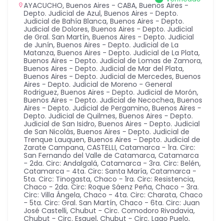
AYACUCHO
,
Buenos Aires - CABA
,
Buenos Aires -
Depto. Judicial de Azul
,
Buenos Aires - Depto.
Judicial de Bahía Blanca
,
Buenos Aires - Depto.
Judicial de Dolores
,
Buenos Aires - Depto. Judicial
de Gral. San Martín
,
Buenos Aires - Depto. Judicial
de Junín
,
Buenos Aires - Depto. Judicial de La
Matanza
,
Buenos Aires - Depto. Judicial de La Plata
,
Buenos Aires - Depto. Judicial de Lomas de Zamora
,
Buenos Aires - Depto. Judicial de Mar del Plata
,
Buenos Aires - Depto. Judicial de Mercedes
,
Buenos
Aires - Depto. Judicial de Moreno - General
Rodriguez
,
Buenos Aires - Depto. Judicial de Morón
,
Buenos Aires - Depto. Judicial de Necochea
,
Buenos
Aires - Depto. Judicial de Pergamino
,
Buenos Aires -
Depto. Judicial de Quilmes
,
Buenos Aires - Depto.
Judicial de San Isidro
,
Buenos Aires - Depto. Judicial
de San Nicolás
,
Buenos Aires - Depto. Judicial de
Trenque Lauquen
,
Buenos Aires - Depto. Judicial de
Zarate Campana
,
CASTELLI
,
Catamarca - 1ra. Circ:
San Fernando del Valle de Catamarca
,
Catamarca
- 2da. Circ: Andalgalá
,
Catamarca - 3ra. Circ: Belén
,
Catamarca - 4ta. Circ: Santa María
,
Catamarca -
5ta. Circ: Tinogasta
,
Chaco - 1ra. Circ: Resistencia
,
Chaco - 2da. Circ: Roque Sáenz Peña
,
Chaco - 3ra.
Circ: Villa Ángela
,
Chaco - 4ta. Circ: Charata
,
Chaco
- 5ta. Circ: Gral. San Martín
,
Chaco - 6ta. Circ: Juan
José Castelli
,
Chubut - Circ. Comodoro Rivadavia
,
Chubut - Circ. Esquel
,
Chubut - Circ. Lago Puelo
,