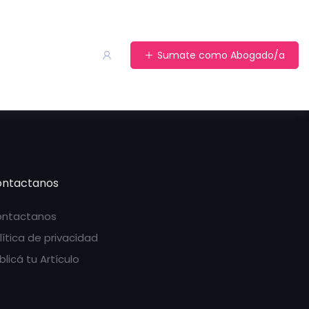
Sumate como Abogado/a
ntactanos
ntactanos
lítica de privacidad
blicá tu Artículo