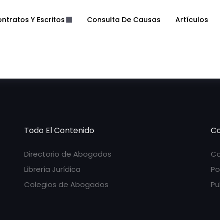
ntratos Y Escritos
Consulta De Causas
Artículos
Todo El Contenido
Co
Directorio de Abogados
Co
Librería Jurídica
Po
Colegios de Abogados
Pu