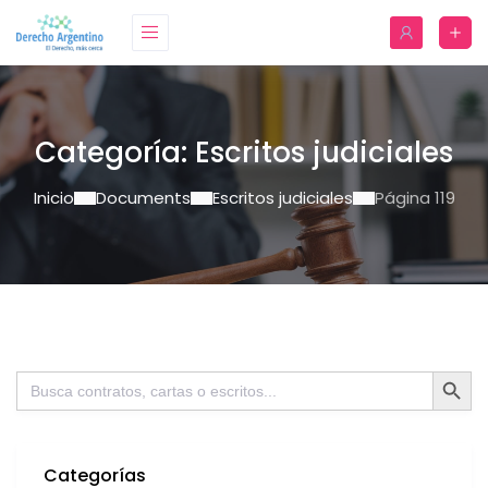
Categoría:
Escritos judiciales
Inicio
Documents
Escritos judiciales
Página 119
Botón de bú
Buscar:
Categorías