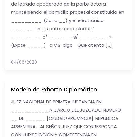
de letrado apoderado de la parte actora,
manteniendo el domicilio procesal constituido en
_________ (Zona __) y el electrónico
_______en los autos caratulados “
_________ c/ _______ s/ _________»
(Expte _____) a V.S. digo: Que atento […]
04/06/2020
Modelo de Exhorto Diplomático
JUEZ NACIONAL DE PRIMERA INSTANCIA EN
___________ A CARGO DEL JUZGADO NUMERO
__ DE ______ [CIUDAD/PROVINCIA]. REPUBLICA
ARGENTINA. AL SEÑOR JUEZ QUE CORRESPONDA,
CON JURISDICCION Y COMPETENCIA EN