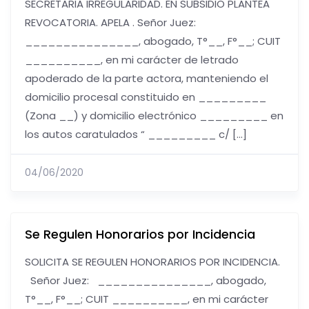
SECRETARIA IRREGULARIDAD. EN SUBSIDIO PLANTEA
REVOCATORIA. APELA . Señor Juez:
_______________, abogado, T°__, F°__; CUIT
__________, en mi carácter de letrado
apoderado de la parte actora, manteniendo el
domicilio procesal constituido en _________
(Zona __) y domicilio electrónico _________ en
los autos caratulados “ _________ c/ […]
04/06/2020
Se Regulen Honorarios por Incidencia
SOLICITA SE REGULEN HONORARIOS POR INCIDENCIA.
Señor Juez: _______________, abogado,
T°__, F°__; CUIT __________, en mi carácter