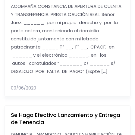
ACOMPAÑA CONSTANCIA DE APERTURA DE CUENTA
Y TRANSFERENCIA. PRESTA CAUCIÓN REAL. Señor
Juez: ______, por mi propio derecho y por la
parte actora, manteniendo el domicilio
constituido juntamente con mi letrado
patrocinante _____ Tº __, Fº __, CPACF, en
______ y el electrónico ______, en los
autos caratulados “_______ c/ ______ s/
DESALOJO POR FALTA DE PAGO” (Expte […]
09/06/2020
Se Haga Efectivo Lanzamiento y Entrega
de Tenencia
DENUNCIA ABANDONO SOLICITA HABILITACIÓN DE