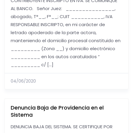
CONTRIBUYENTE INSCRIPTO EN IVA. SE COMUNIQUE
AL BANCO. Señor Juez: _______________,
abogado, T°__, F°__; CUIT __________, IVA
RESPONSABLE INSCRIPTO, en mi carácter de
letrado apoderado de la parte actora,
manteniendo el domicilio procesal constituido en
_________ (Zona __) y domicilio electrónico
_________ en los autos caratulados “
_________ c/ […]
04/06/2020
Denuncia Baja de Providencia en el
Sistema
DENUNCIA BAJA DEL SISTEMA. SE CERTIFIQUE POR