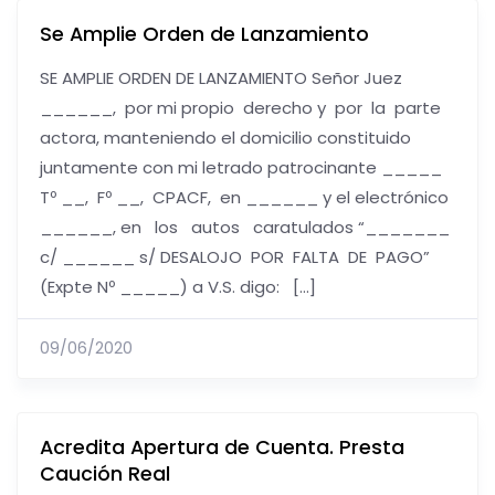
Se Amplie Orden de Lanzamiento
SE AMPLIE ORDEN DE LANZAMIENTO Señor Juez
______, por mi propio derecho y por la parte
actora, manteniendo el domicilio constituido
juntamente con mi letrado patrocinante _____
Tº __, Fº __, CPACF, en ______ y el electrónico
______, en los autos caratulados “_______
c/ ______ s/ DESALOJO POR FALTA DE PAGO”
(Expte Nº _____) a V.S. digo: […]
09/06/2020
Acredita Apertura de Cuenta. Presta
Caución Real