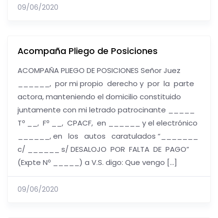
09/06/2020
Acompaña Pliego de Posiciones
ACOMPAÑA PLIEGO DE POSICIONES Señor Juez
______, por mi propio derecho y por la parte
actora, manteniendo el domicilio constituido
juntamente con mi letrado patrocinante _____
Tº __, Fº __, CPACF, en ______ y el electrónico
______, en los autos caratulados “_______
c/ ______ s/ DESALOJO POR FALTA DE PAGO”
(Expte Nº _____) a V.S. digo: Que vengo […]
09/06/2020