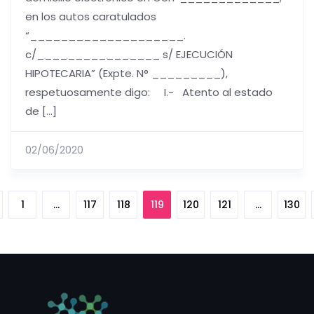
en los autos caratulados
“____________________.
c/________________ s/ EJECUCIÓN
HIPOTECARIA” (Expte. N° _________),
respetuosamente digo: I.- Atento al estado
de […]
02/06/2020
1
…
117
118
119
120
121
…
130