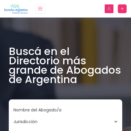
Buscá en el
Directorio más
grande de Abogados
de Argentina
Nombre del Abogado/a
Jurisdicción