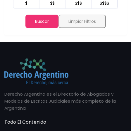
$
$$
$$$
$$$$
Buscar
Limpiar Filtros
Derecho Argentino es el Directorio de Abogados y
Modelos de Escritos Judiciales más completo de la
Argentina.
Todo El Contenido