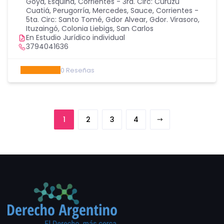
Goya, Esquina
,
Corrientes - 3ra. Circ: Curuzú
Cuatiá, Perugorría, Mercedes, Sauce
,
Corrientes -
5ta. Circ: Santo Tomé, Gdor Alvear, Gdor. Virasoro,
Ituzaingó, Colonia Liebigs, San Carlos
En Estudio Jurídico individual
3794041636
0
Reseñas
1
2
3
4