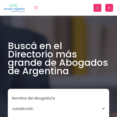
Buscá en el
Directorio más
grande de Abogados
de Argentina
Nombre del Abogado/a
Jurisdicción