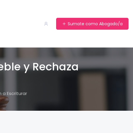
Sumate como Abogado/a
eble y Rechaza
a Escriturar