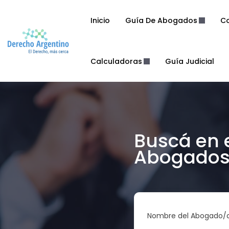
Inicio
Guía De Abogados
Co
Calculadoras
Guía Judicial
Buscá en 
Abogados 
Nombre del Abogado/