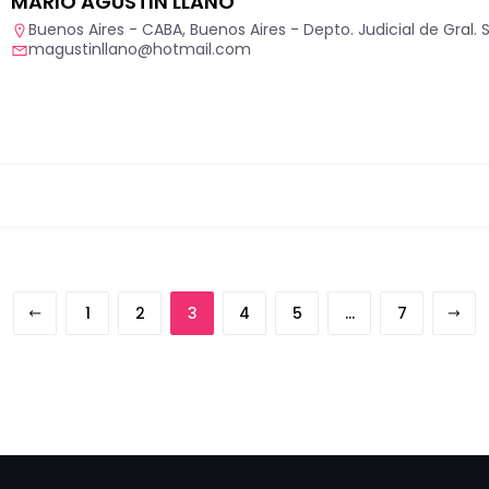
MARIO AGUSTIN LLANO
Buenos Aires - CABA
,
Buenos Aires - Depto. Judicial de Gral. 
magustinllano@hotmail.com
1
2
3
4
5
…
7