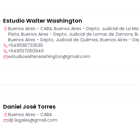
Estudio Walter Washington
Buenos Aires - CABA
,
Buenos Aires - Depto. Judicial de La M
Plata
,
Buenos Aires - Depto. Judicial de Lomas de Zamora
,
B
Buenos Aires - Depto. Judicial de Quilmes
,
Buenos Aires - Dep
+5491138733639
+5491137050940
estudiowalterwashington@gmail.com
Daniel José Torres
Buenos Aires - CABA
djt.legales@gmail.com