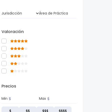
Jurisdicción
Área de Práctica
Valoración
Precios
$
$
Min
Max
$
$$
$$$
$$$$