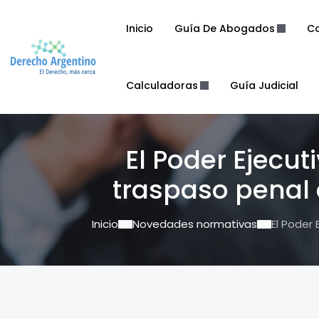
Inicio
Guía De Abogados
Co
Calculadoras
Guía Judicial
El Poder Ejecut
traspaso penal 
Inicio
Novedades normativas
El Poder 