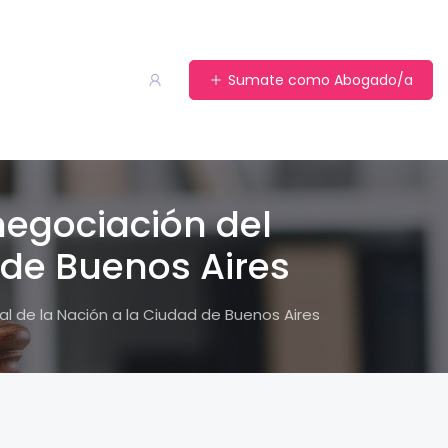
Sumate como Abogado/a
 negociación del
 de Buenos Aires
al de la Nación a la Ciudad de Buenos Aires