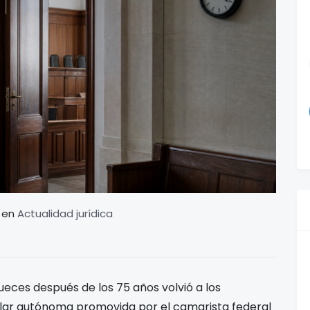
en
Actualidad jurídica
ueces después de los 75 años volvió a los
elar autónoma promovida por el camarista federal