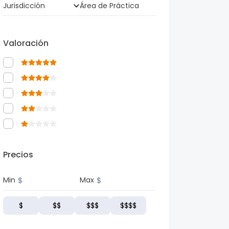
Jurisdicción
Área de Práctica
Valoración
Precios
$
$
Min
Max
$
$$
$$$
$$$$