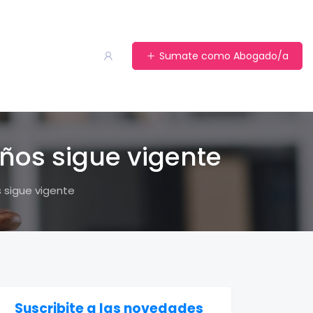
Sumate como Abogado/a
 años sigue vigente
s sigue vigente
Suscribite a las novedades