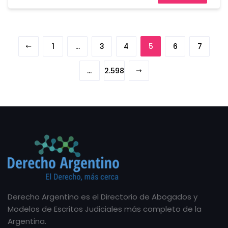
1
…
3
4
5
6
7
…
2.598
Derecho Argentino es el Directorio de Abogados y
Modelos de Escritos Judiciales más completo de la
Argentina.