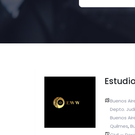
Estudi
Buenos Air
Depto. Judi
Buenos Aire
Quilmes
Bu
,
Civil — De