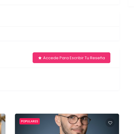
Accede Para Escribir Tu Reseña
POPULARES