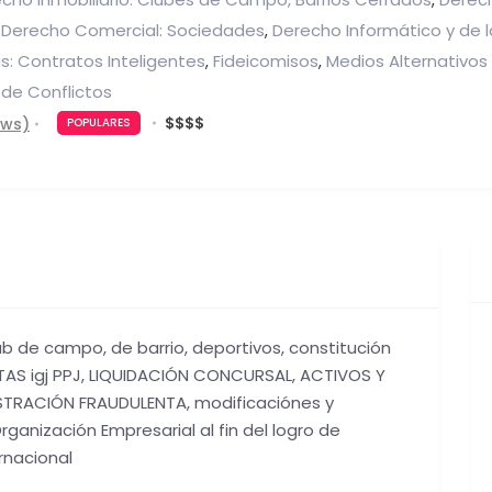
,
Derecho Comercial: Sociedades
Derecho Informático y de l
,
,
s: Contratos Inteligentes
Fideicomisos
Medios Alternativos
,
,
 de Conflictos
$
$
$
$
ews)
POPULARES
ub de campo, de barrio, deportivos, constitución
LTAS igj PPJ, LIQUIDACIÓN CONCURSAL, ACTIVOS Y
STRACIÓN FRAUDULENTA, modificaciónes y
rganización Empresarial al fin del logro de
rnacional