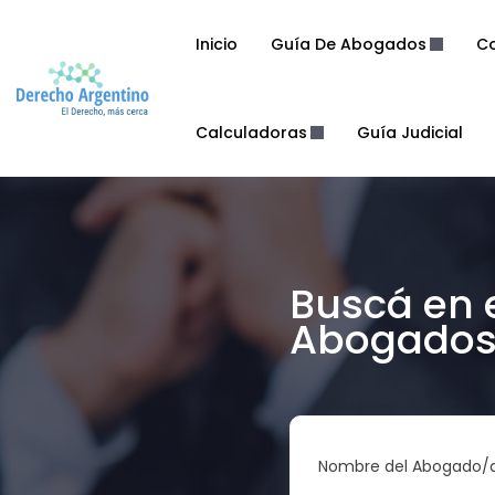
Inicio
Guía De Abogados
Co
Calculadoras
Guía Judicial
Buscá en 
Abogados 
Nombre del Abogado/