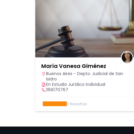
María Vanesa Giménez
apital
,
Buenos Aires - Depto. Judicial de San
illa
Isidro
En Estudio Jurídico individual
 y 10
1156170767
0
Reseñas