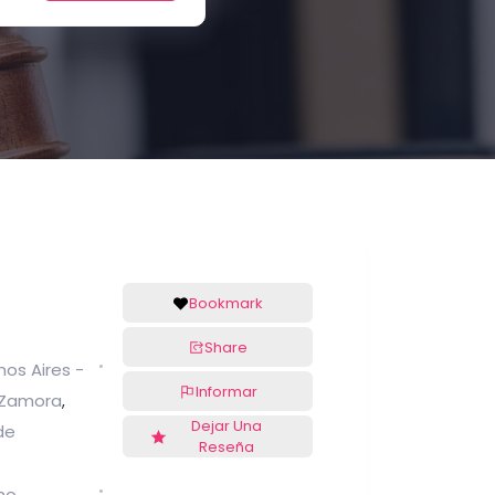
Bookmark
Share
os Aires -
Informar
e Zamora
,
Dejar Una
de
Reseña
ho