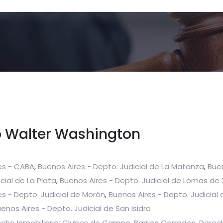
o Walter Washington
es - CABA
Buenos Aires - Depto. Judicial de La Matanza
Buen
,
,
cial de La Plata
Buenos Aires - Depto. Judicial de Lomas d
,
s - Depto. Judicial de Morón
Buenos Aires - Depto. Judicial 
,
enos Aires - Depto. Judicial de San Isidro
recho Inmobiliario: Clubes de Campo, Barrios Cerrados
Derec