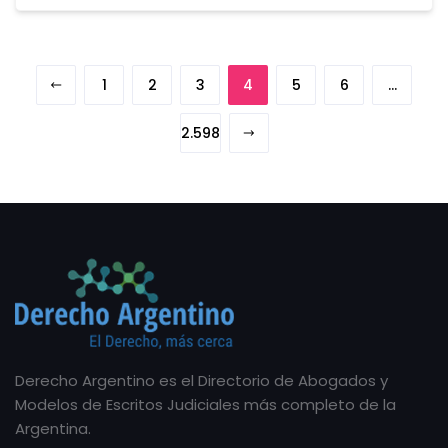
1
2
3
4
5
6
…
2.598
Derecho Argentino es el Directorio de Abogados y
Modelos de Escritos Judiciales más completo de la
Argentina.