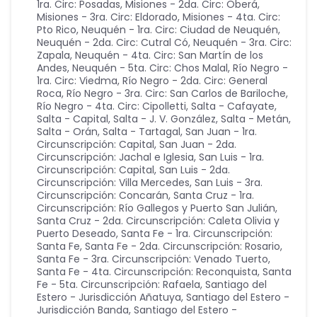
1ra. Circ: Posadas
,
Misiones - 2da. Circ: Oberá
,
Misiones - 3ra. Circ: Eldorado
,
Misiones - 4ta. Circ:
Pto Rico
,
Neuquén - 1ra. Circ: Ciudad de Neuquén
,
Neuquén - 2da. Circ: Cutral Có
,
Neuquén - 3ra. Circ:
Zapala
,
Neuquén - 4ta. Circ: San Martín de los
Andes
,
Neuquén - 5ta. Circ: Chos Malal
,
Río Negro -
1ra. Circ: Viedma
,
Río Negro - 2da. Circ: General
Roca
,
Río Negro - 3ra. Circ: San Carlos de Bariloche
,
Río Negro - 4ta. Circ: Cipolletti
,
Salta - Cafayate
,
Salta - Capital
,
Salta - J. V. González
,
Salta - Metán
,
Salta - Orán
,
Salta - Tartagal
,
San Juan - 1ra.
Circunscripción: Capital
,
San Juan - 2da.
Circunscripción: Jachal e Iglesia
,
San Luis - 1ra.
Circunscripción: Capital
,
San Luis - 2da.
Circunscripción: Villa Mercedes
,
San Luis - 3ra.
Circunscripción: Concarán
,
Santa Cruz - 1ra.
Circunscripción: Río Gallegos y Puerto San Julián
,
Santa Cruz - 2da. Circunscripción: Caleta Olivia y
Puerto Deseado
,
Santa Fe - 1ra. Circunscripción:
Santa Fe
,
Santa Fe - 2da. Circunscripción: Rosario
,
Santa Fe - 3ra. Circunscripción: Venado Tuerto
,
Santa Fe - 4ta. Circunscripción: Reconquista
,
Santa
Fe - 5ta. Circunscripción: Rafaela
,
Santiago del
Estero - Jurisdicción Añatuya
,
Santiago del Estero -
Jurisdicción Banda
,
Santiago del Estero -