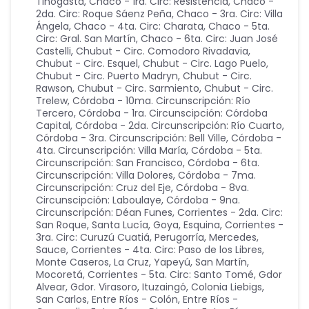
Tinogasta
,
Chaco - 1ra. Circ: Resistencia
,
Chaco -
2da. Circ: Roque Sáenz Peña
,
Chaco - 3ra. Circ: Villa
Ángela
,
Chaco - 4ta. Circ: Charata
,
Chaco - 5ta.
Circ: Gral. San Martín
,
Chaco - 6ta. Circ: Juan José
Castelli
,
Chubut - Circ. Comodoro Rivadavia
,
Chubut - Circ. Esquel
,
Chubut - Circ. Lago Puelo
,
Chubut - Circ. Puerto Madryn
,
Chubut - Circ.
Rawson
,
Chubut - Circ. Sarmiento
,
Chubut - Circ.
Trelew
,
Córdoba - 10ma. Circunscripción: Río
Tercero
,
Córdoba - 1ra. Circunscipción: Córdoba
Capital
,
Córdoba - 2da. Circunscripción: Río Cuarto
,
Córdoba - 3ra. Circunscripción: Bell Ville
,
Córdoba -
4ta. Circunscripción: Villa María
,
Córdoba - 5ta.
Circunscripción: San Francisco
,
Córdoba - 6ta.
Circunscripción: Villa Dolores
,
Córdoba - 7ma.
Circunscripción: Cruz del Eje
,
Córdoba - 8va.
Circunscipción: Laboulaye
,
Córdoba - 9na.
Circunscripción: Déan Funes
,
Corrientes - 2da. Circ:
San Roque, Santa Lucía, Goya, Esquina
,
Corrientes -
3ra. Circ: Curuzú Cuatiá, Perugorría, Mercedes,
Sauce
,
Corrientes - 4ta. Circ: Paso de los Libres,
Monte Caseros, La Cruz, Yapeyú, San Martín,
Mocoretá
,
Corrientes - 5ta. Circ: Santo Tomé, Gdor
Alvear, Gdor. Virasoro, Ituzaingó, Colonia Liebigs,
San Carlos
,
Entre Ríos - Colón
,
Entre Ríos -