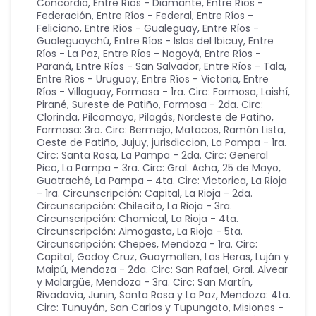
Concordia
,
Entre Ríos - Diamante
,
Entre Ríos -
Federación
,
Entre Ríos - Federal
,
Entre Ríos -
Feliciano
,
Entre Ríos - Gualeguay
,
Entre Ríos -
Gualeguaychú
,
Entre Ríos - Islas del Ibicuy
,
Entre
Ríos - La Paz
,
Entre Ríos - Nogoyá
,
Entre Ríos -
Paraná
,
Entre Ríos - San Salvador
,
Entre Ríos - Tala
,
Entre Ríos - Uruguay
,
Entre Ríos - Victoria
,
Entre
Ríos - Villaguay
,
Formosa - 1ra. Circ: Formosa, Laishí,
Pirané, Sureste de Patiño
,
Formosa - 2da. Circ:
Clorinda, Pilcomayo, Pilagás, Nordeste de Patiño
,
Formosa: 3ra. Circ: Bermejo, Matacos, Ramón Lista,
Oeste de Patiño
,
Jujuy
,
jurisdiccion
,
La Pampa - 1ra.
Circ: Santa Rosa
,
La Pampa - 2da. Circ: General
Pico
,
La Pampa - 3ra. Circ: Gral. Acha, 25 de Mayo,
Guatraché
,
La Pampa - 4ta. Circ: Victorica
,
La Rioja
- 1ra. Circunscripción: Capital
,
La Rioja - 2da.
Circunscripción: Chilecito
,
La Rioja - 3ra.
Circunscripción: Chamical
,
La Rioja - 4ta.
Circunscripción: Aimogasta
,
La Rioja - 5ta.
Circunscripción: Chepes
,
Mendoza - 1ra. Circ:
Capital, Godoy Cruz, Guaymallen, Las Heras, Luján y
Maipú
,
Mendoza - 2da. Circ: San Rafael, Gral. Alvear
y Malargüe
,
Mendoza - 3ra. Circ: San Martín,
Rivadavia, Junin, Santa Rosa y La Paz
,
Mendoza: 4ta.
Circ: Tunuyán, San Carlos y Tupungato
,
Misiones -