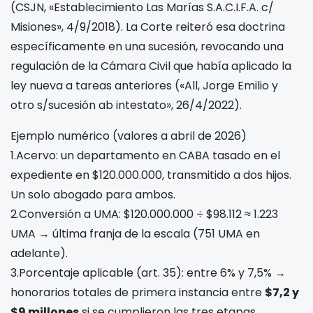
(CSJN, «Establecimiento Las Marías S.A.C.I.F.A. c/
Misiones», 4/9/2018). La Corte reiteró esa doctrina
específicamente en una sucesión, revocando una
regulación de la Cámara Civil que había aplicado la
ley nueva a tareas anteriores («All, Jorge Emilio y
otro s/sucesión ab intestato», 26/4/2022).
Ejemplo numérico (valores a abril de 2026)
1.
Acervo: un departamento en CABA tasado en el
expediente en $120.000.000, transmitido a dos hijos.
Un solo abogado para ambos.
2.
Conversión a UMA: $120.000.000 ÷ $98.112 ≈ 1.223
UMA → última franja de la escala (751 UMA en
adelante).
3.
Porcentaje aplicable (art. 35): entre 6% y 7,5% →
honorarios totales de primera instancia entre
$7,2 y
$9 millones
si se cumplieron las tres etapas.