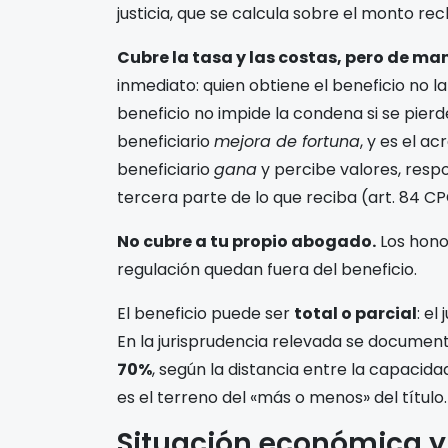
justicia, que se calcula sobre el monto re
Cubre la tasa y las costas, pero de man
inmediato: quien obtiene el beneficio no la
beneficio no impide la condena si se pierde e
beneficiario
mejora de fortuna
, y es el a
beneficiario
gana
y percibe valores, respo
tercera parte de lo que reciba (art. 84 C
No cubre a tu propio abogado.
Los honor
regulación quedan fuera del beneficio.
El beneficio puede ser
total o parcial
: el
En la jurisprudencia relevada se documen
70%
, según la distancia entre la capacida
es el terreno del «más o menos» del título.
Situación económica y 