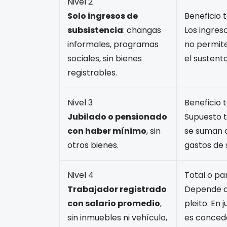
Nivel 2
Solo ingresos de
Beneficio t
subsistencia
: changas
Los ingres
informales, programas
no permite
sociales, sin bienes
el sustento
registrables.
Nivel 3
Beneficio t
Jubilado o pensionado
Supuesto t
con haber mínimo
, sin
se suman c
otros bienes.
gastos de 
Nivel 4
Total o par
Trabajador registrado
Depende de
con salario promedio
,
pleito. En 
sin inmuebles ni vehículo,
es concede