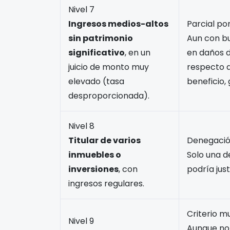
Nivel 7
Ingresos medios-altos
Parcial po
sin patrimonio
Aun con bue
significativo
, en un
en daños 
juicio de monto muy
respecto d
elevado (tasa
beneficio,
desproporcionada).
Nivel 8
Titular de varios
Denegació
inmuebles o
Solo una d
inversiones
, con
podría just
ingresos regulares.
Criterio mu
Nivel 9
Aunque no 