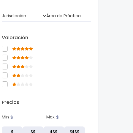
Jurisdicción
Área de Práctica
Valoración
Precios
$
$
Min
Max
$
$$
$$$
$$$$