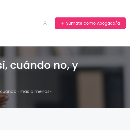
Sumate como Abogado/a
sí, cuándo no, y
, y cuándo «más o menos»