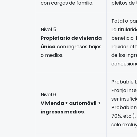
con cargas de familia.
pleitos de
Total o par
Nivel 5
La titulari
Propietario de vivienda
beneficio:
única
con ingresos bajos
liquidar el
o medios.
de los ingr
concesione
Probable b
Franja in
Nivel 6
ser insufic
Vivienda + automóvil +
Probableme
ingresos medios
.
70%, etc.).
solo exclu