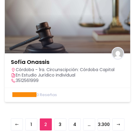
Sofía Onassis
Córdoba - 1ra. Circunscipción: Córdoba Capital
En Estudio Jurídico individual
3512561999
0
Reseñas
1
2
3
4
…
3.300