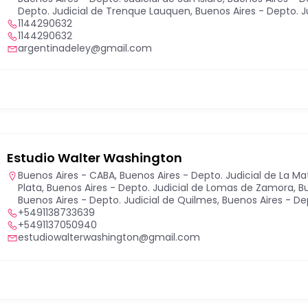
Depto. Judicial de Trenque Lauquen
,
Buenos Aires - Depto. 
1144290632
1144290632
argentinadeley@gmail.com
Estudio Walter Washington
Buenos Aires - CABA
,
Buenos Aires - Depto. Judicial de La M
Plata
,
Buenos Aires - Depto. Judicial de Lomas de Zamora
,
B
Buenos Aires - Depto. Judicial de Quilmes
,
Buenos Aires - Dep
+5491138733639
+5491137050940
estudiowalterwashington@gmail.com