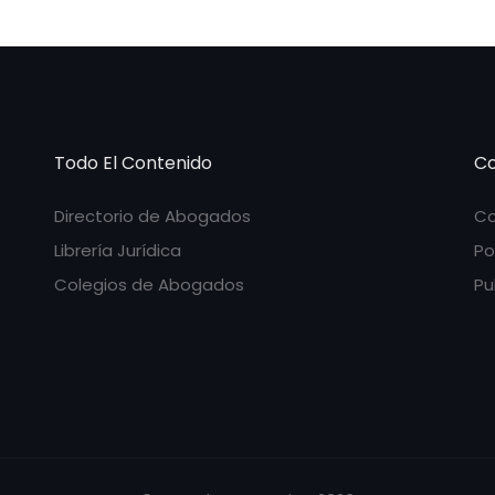
Todo El Contenido
Co
Directorio de Abogados
Co
Librería Jurídica
Po
Colegios de Abogados
Pu