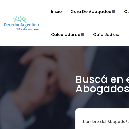
Inicio
Guía De Abogados
Co
Calculadoras
Guía Judicial
Buscá en 
Abogados 
Nombre del Abogado/