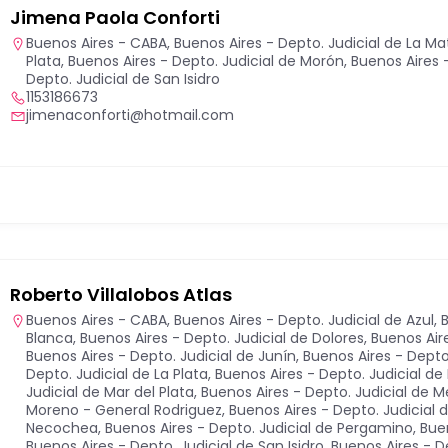
Jimena Paola Conforti
Buenos Aires - CABA
,
Buenos Aires - Depto. Judicial de La M
Plata
,
Buenos Aires - Depto. Judicial de Morón
,
Buenos Aires 
Depto. Judicial de San Isidro
1153186673
jimenaconforti@hotmail.com
Roberto Villalobos Atlas
Buenos Aires - CABA
,
Buenos Aires - Depto. Judicial de Azul
,
B
Blanca
,
Buenos Aires - Depto. Judicial de Dolores
,
Buenos Aire
Buenos Aires - Depto. Judicial de Junín
,
Buenos Aires - Depto
Depto. Judicial de La Plata
,
Buenos Aires - Depto. Judicial 
Judicial de Mar del Plata
,
Buenos Aires - Depto. Judicial de 
Moreno - General Rodriguez
,
Buenos Aires - Depto. Judicial
Necochea
,
Buenos Aires - Depto. Judicial de Pergamino
,
Bue
Buenos Aires - Depto. Judicial de San Isidro
,
Buenos Aires - D