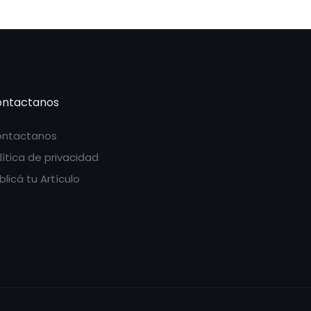
ntactanos
ntactanos
lítica de privacidad
blicá tu Artículo