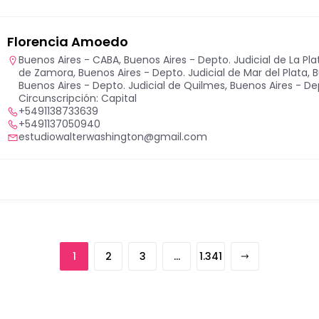
Florencia Amoedo
Buenos Aires - CABA
,
Buenos Aires - Depto. Judicial de La Pla
de Zamora
,
Buenos Aires - Depto. Judicial de Mar del Plata
,
B
Buenos Aires - Depto. Judicial de Quilmes
,
Buenos Aires - Dep
Circunscripción: Capital
+5491138733639
+5491137050940
estudiowalterwashington@gmail.com
1
2
3
…
1.341