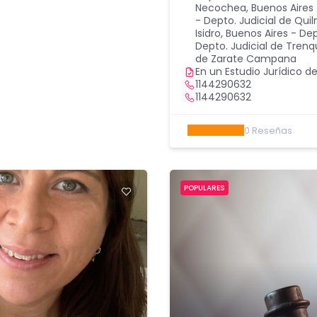
Necochea
,
Buenos Aires
- Depto. Judicial de Qui
Isidro
,
Buenos Aires - Dep
Depto. Judicial de Tren
de Zarate Campana
En un Estudio Jurídico de
1144290632
1144290632
0
Reseñas
POPULARES