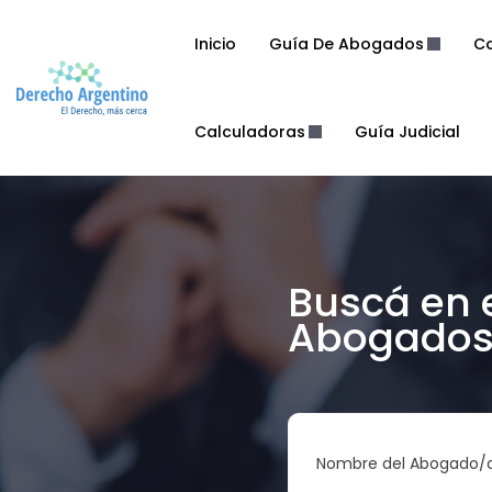
Inicio
Guía De Abogados
Co
Calculadoras
Guía Judicial
Buscá en 
Abogados 
Nombre del Abogado/