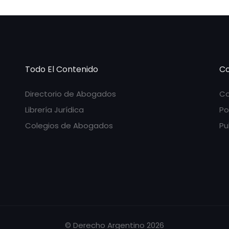
Todo El Contenido
Co
Directorio de Abogados
Co
Librería Jurídica
Po
Colegios de Abogados
Pu
© Derecho Argentino 2026