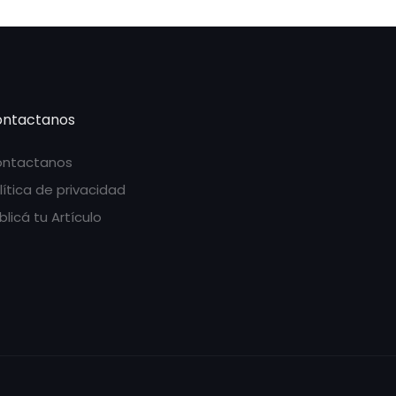
ntactanos
ntactanos
lítica de privacidad
blicá tu Artículo