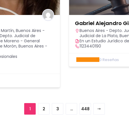
Gabriel Alejandro G
n Martín
,
Buenos Aires -
Buenos Aires - Depto. Ju
Depto. Judicial de
Judicial de La Plata
,
Buen
 de Moreno - General
En un Estudio Jurídico de
 de Morón
,
Buenos Aires -
1123440190
esionales
0
Reseñas
1
2
3
…
448