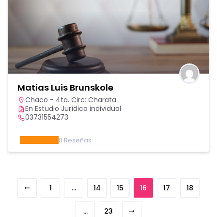
Matias Luis Brunskole
Chaco - 4ta. Circ: Charata
En Estudio Jurídico individual
03731554273
0
Reseñas
1
…
14
15
16
17
18
…
23