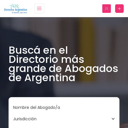
Buscá en el
Directorio más
grande de Abogados
de Argentina
Nombre del Abogado/a
Jurisdicción