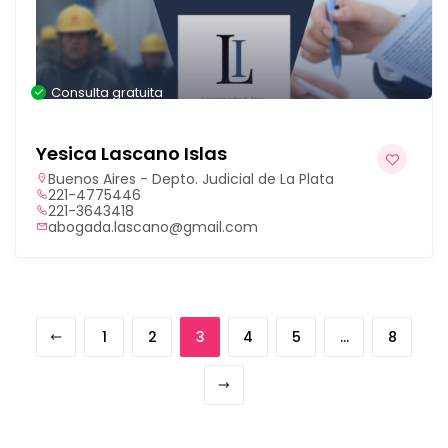
Consulta gratuita
Yesica Lascano Islas
Buenos Aires - Depto. Judicial de La Plata
221-4775446
221-3643418
abogada.lascano@gmail.com
1
2
3
4
5
…
8