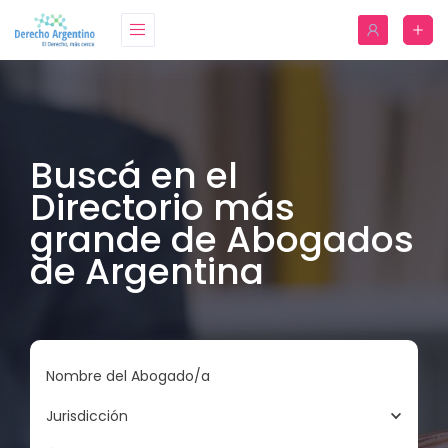
Buscá en el
Directorio más
grande de Abogados
de Argentina
Nombre del Abogado/a
Jurisdicción