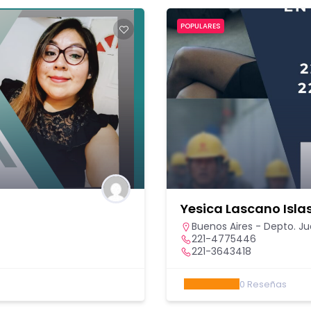
POPULARES
a
Yesica Lascano Isla
Buenos Aires - Depto. Jud
221-4775446
221-3643418
0
Reseñas