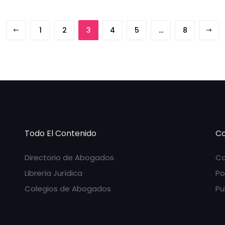
1
2
3
4
5
…
8
Todo El Contenido
Co
Directorio de Abogados
Co
Librería Jurídica
Po
Colegios de Abogados
Pu