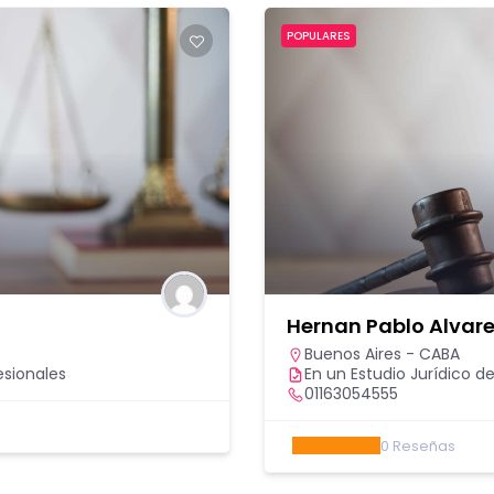
POPULARES
Hernan Pablo Alvar
Buenos Aires - CABA
esionales
En un Estudio Jurídico de
01163054555
0
Reseñas