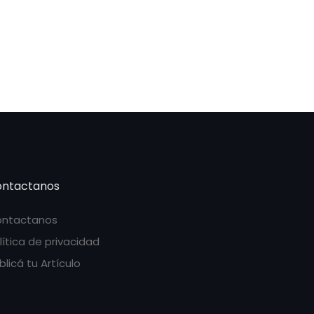
ntactanos
ntactanos
lítica de privacidad
blicá tu Artículo