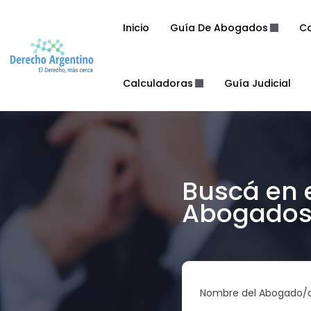
Inicio
Guía De Abogados
Co
Calculadoras
Guía Judicial
Buscá en 
Abogados 
Nombre del Abogado/