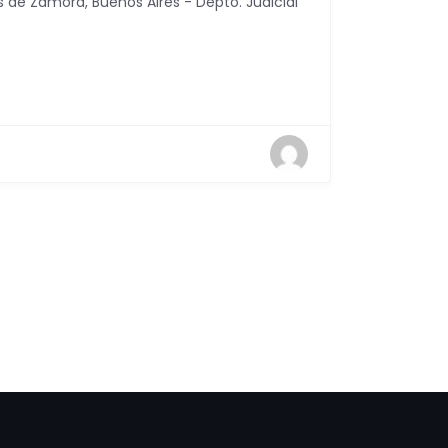
as de Zamora
,
Buenos Aires - Depto. Judicial