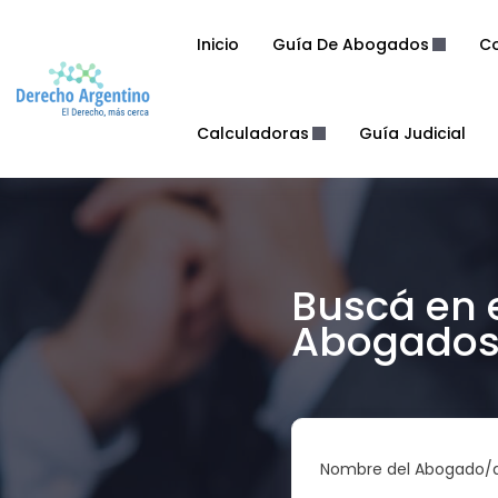
Inicio
Guía De Abogados
Co
Calculadoras
Guía Judicial
Buscá en 
Abogados 
Nombre del Abogado/