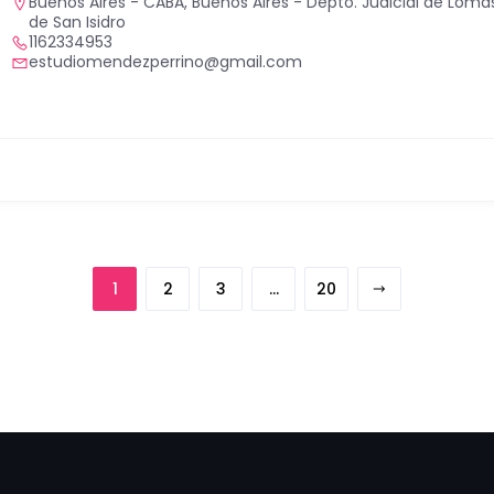
Buenos Aires - CABA
,
Buenos Aires - Depto. Judicial de Lom
de San Isidro
1162334953
estudiomendezperrino@gmail.com
1
2
3
…
20