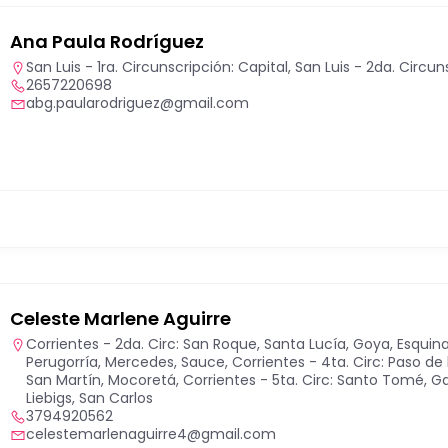
Ana Paula Rodríguez
San Luis - 1ra. Circunscripción: Capital
,
San Luis - 2da. Circun
2657220698
abg.paularodriguez@gmail.com
Celeste Marlene Aguirre
Corrientes - 2da. Circ: San Roque, Santa Lucía, Goya, Esquin
Perugorría, Mercedes, Sauce
,
Corrientes - 4ta. Circ: Paso de
San Martín, Mocoretá
,
Corrientes - 5ta. Circ: Santo Tomé, Gd
Liebigs, San Carlos
3794920562
celestemarlenaguirre4@gmail.com