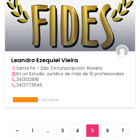
Leandro Ezequiel Vieira
Santa Fe - 2da. Circunscripción: Rosario
En un Estudio Jurídico de más de 10 profesionales
3413132818
3413773645
0
Reseñas
1
…
3
4
5
6
7