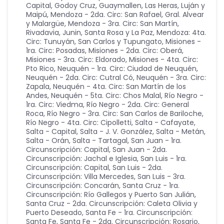
Capital, Godoy Cruz, Guaymallen, Las Heras, Luján y
Maipú
,
Mendoza - 2da. Circ: San Rafael, Gral. Alvear
y Malargüe
,
Mendoza - 3ra. Circ: San Martín,
Rivadavia, Junin, Santa Rosa y La Paz
,
Mendoza: 4ta.
Circ: Tunuyán, San Carlos y Tupungato
,
Misiones -
1ra. Circ: Posadas
,
Misiones - 2da. Circ: Oberá
,
Misiones - 3ra. Circ: Eldorado
,
Misiones - 4ta. Circ:
Pto Rico
,
Neuquén - 1ra. Circ: Ciudad de Neuquén
,
Neuquén - 2da. Circ: Cutral Có
,
Neuquén - 3ra. Circ:
Zapala
,
Neuquén - 4ta. Circ: San Martín de los
Andes
,
Neuquén - 5ta. Circ: Chos Malal
,
Río Negro -
1ra. Circ: Viedma
,
Río Negro - 2da. Circ: General
Roca
,
Río Negro - 3ra. Circ: San Carlos de Bariloche
,
Río Negro - 4ta. Circ: Cipolletti
,
Salta - Cafayate
,
Salta - Capital
,
Salta - J. V. González
,
Salta - Metán
,
Salta - Orán
,
Salta - Tartagal
,
San Juan - 1ra.
Circunscripción: Capital
,
San Juan - 2da.
Circunscripción: Jachal e Iglesia
,
San Luis - 1ra.
Circunscripción: Capital
,
San Luis - 2da.
Circunscripción: Villa Mercedes
,
San Luis - 3ra.
Circunscripción: Concarán
,
Santa Cruz - 1ra.
Circunscripción: Río Gallegos y Puerto San Julián
,
Santa Cruz - 2da. Circunscripción: Caleta Olivia y
Puerto Deseado
,
Santa Fe - 1ra. Circunscripción:
Santa Fe
,
Santa Fe - 2da. Circunscripción: Rosario
,