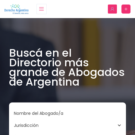
Buscá en el
Directorio más
grande de Abogados
de Argentina
Nombre del Abogado/a
Jurisdicción