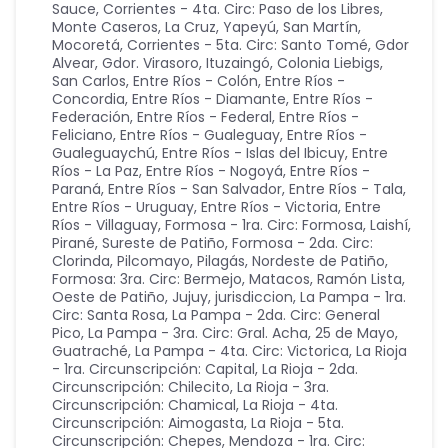
Sauce
,
Corrientes - 4ta. Circ: Paso de los Libres,
Monte Caseros, La Cruz, Yapeyú, San Martín,
Mocoretá
,
Corrientes - 5ta. Circ: Santo Tomé, Gdor
Alvear, Gdor. Virasoro, Ituzaingó, Colonia Liebigs,
San Carlos
,
Entre Ríos - Colón
,
Entre Ríos -
Concordia
,
Entre Ríos - Diamante
,
Entre Ríos -
Federación
,
Entre Ríos - Federal
,
Entre Ríos -
Feliciano
,
Entre Ríos - Gualeguay
,
Entre Ríos -
Gualeguaychú
,
Entre Ríos - Islas del Ibicuy
,
Entre
Ríos - La Paz
,
Entre Ríos - Nogoyá
,
Entre Ríos -
Paraná
,
Entre Ríos - San Salvador
,
Entre Ríos - Tala
,
Entre Ríos - Uruguay
,
Entre Ríos - Victoria
,
Entre
Ríos - Villaguay
,
Formosa - 1ra. Circ: Formosa, Laishí,
Pirané, Sureste de Patiño
,
Formosa - 2da. Circ:
Clorinda, Pilcomayo, Pilagás, Nordeste de Patiño
,
Formosa: 3ra. Circ: Bermejo, Matacos, Ramón Lista,
Oeste de Patiño
,
Jujuy
,
jurisdiccion
,
La Pampa - 1ra.
Circ: Santa Rosa
,
La Pampa - 2da. Circ: General
Pico
,
La Pampa - 3ra. Circ: Gral. Acha, 25 de Mayo,
Guatraché
,
La Pampa - 4ta. Circ: Victorica
,
La Rioja
- 1ra. Circunscripción: Capital
,
La Rioja - 2da.
Circunscripción: Chilecito
,
La Rioja - 3ra.
Circunscripción: Chamical
,
La Rioja - 4ta.
Circunscripción: Aimogasta
,
La Rioja - 5ta.
Circunscripción: Chepes
,
Mendoza - 1ra. Circ: