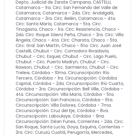
Depto. Judicial de Zarate Campana
,
CASTELLI
,
Catamarca - 1ra. Circ: San Fernando del Valle de
Catamarca
,
Catamarca - 2da. Circ: Andalgalá
,
Catamarca - 3ra. Circ: Belén
,
Catamarca - 4ta.
Circ: Santa María
,
Catamarca - 5ta. Circ:
Tinogasta
,
Chaco - 1ra. Circ: Resistencia
,
Chaco -
2da. Circ: Roque Sáenz Peña
,
Chaco - 3ra. Circ: Villa
Ángela
,
Chaco - 4ta. Circ: Charata
,
Chaco - 5ta.
Circ: Gral. San Martín
,
Chaco - 6ta. Circ: Juan José
Castelli
,
Chubut - Circ. Comodoro Rivadavia
,
Chubut - Circ. Esquel
,
Chubut - Circ. Lago Puelo
,
Chubut - Circ. Puerto Madryn
,
Chubut - Circ.
Rawson
,
Chubut - Circ. Sarmiento
,
Chubut - Circ.
Trelew
,
Córdoba - 10ma. Circunscripción: Río
Tercero
,
Córdoba - 1ra. Circunscipción: Córdoba
Capital
,
Córdoba - 2da. Circunscripción: Río Cuarto
,
Córdoba - 3ra. Circunscripción: Bell Ville
,
Córdoba -
4ta. Circunscripción: Villa María
,
Córdoba - 5ta.
Circunscripción: San Francisco
,
Córdoba - 6ta.
Circunscripción: Villa Dolores
,
Córdoba - 7ma.
Circunscripción: Cruz del Eje
,
Córdoba - 8va.
Circunscipción: Laboulaye
,
Córdoba - 9na.
Circunscripción: Déan Funes
,
Corrientes - 2da. Circ:
San Roque, Santa Lucía, Goya, Esquina
,
Corrientes -
3ra. Circ: Curuzú Cuatiá, Perugorría, Mercedes,