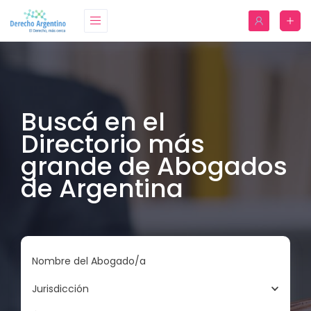
Buscá en el
Directorio más
grande de Abogados
de Argentina
Nombre del Abogado/a
Jurisdicción