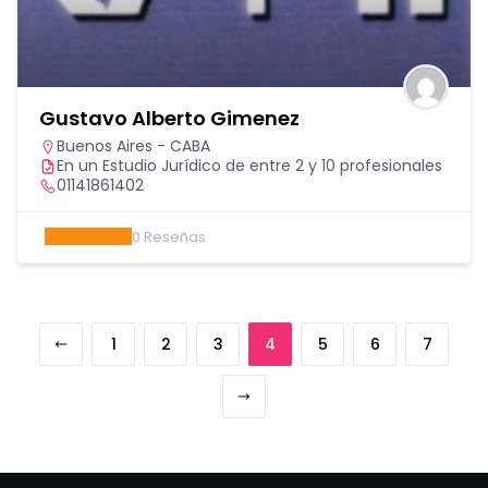
Gustavo Alberto Gimenez
Buenos Aires - CABA
En un Estudio Jurídico de entre 2 y 10 profesionales
01141861402
0
Reseñas
1
2
3
4
5
6
7