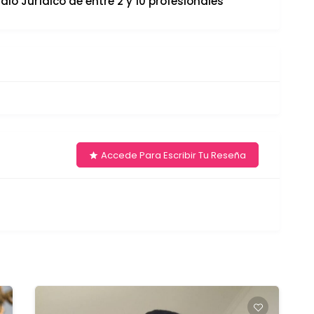
dio Jurídico de entre 2 y 10 profesionales
Accede Para Escribir Tu Reseña