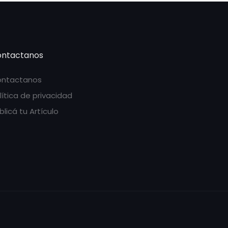
ntactanos
ntactanos
lítica de privacidad
blicá tu Artículo