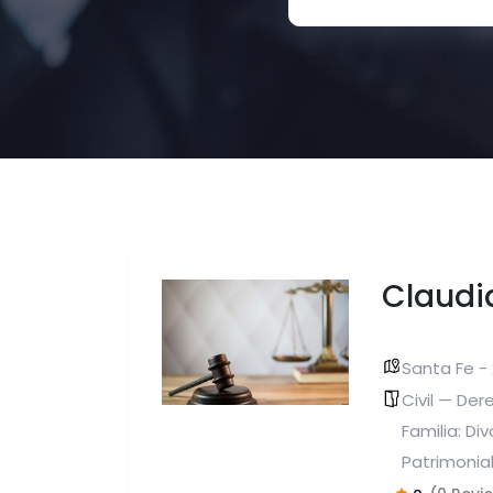
Claudia
Santa Fe - 
Civil — De
Familia: Div
Patrimonial