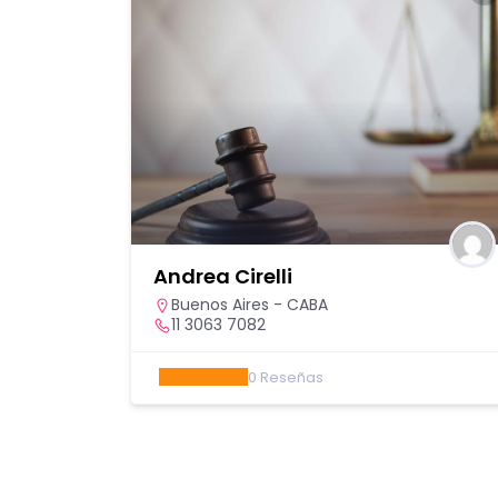
Andrea Cirelli
apital
,
Buenos Aires - CABA
illa
11 3063 7082
 y 10
0
Reseñas