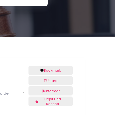
Bookmark
Share
Informar
ho de
Dejar Una
n
Reseña