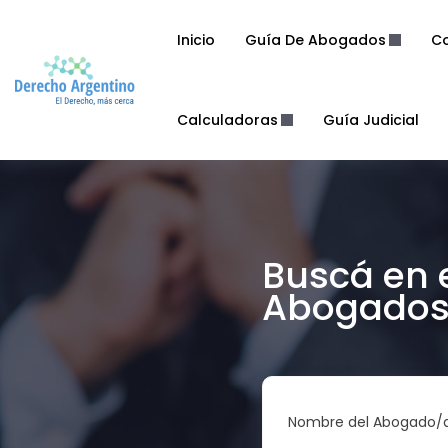
Inicio
Guía De Abogados
Co
Calculadoras
Guía Judicial
Buscá en 
Abogados 
Nombre del Abogado/