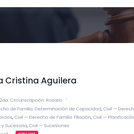
 Cristina Aguilera
2da. Circunscripción: Rosario
recho de Familia: Determinación de Capacidad
Civil — Derec
,
orcios
Civil — Derecho de Familia: Filiación
Civil — Planificació
,
,
 y Sucesoria
Civil — Sucesiones
,
POPULARES