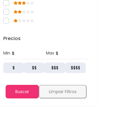
Precios
$
$
Min
Max
$
$$
$$$
$$$$
Buscar
Limpiar Filtros