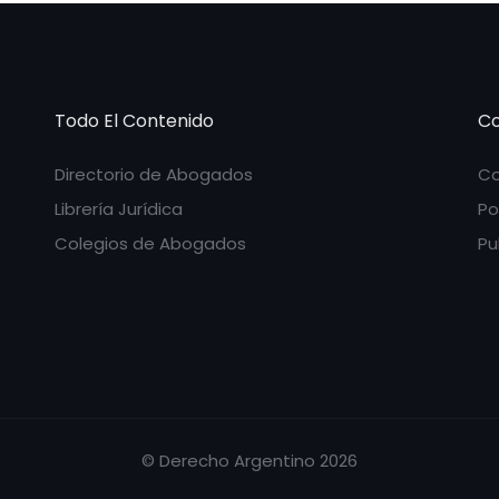
Todo El Contenido
Co
Directorio de Abogados
Co
Librería Jurídica
Po
Colegios de Abogados
Pu
© Derecho Argentino 2026