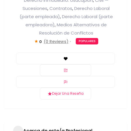
Derecho Inmobiliario: Usucapión
Civil —
,
Sucesiones
Contratos
Derecho Laboral
,
,
(parte empleada)
Derecho Laboral (parte
,
empleadora)
Medios Alternativos de
,
Resolución de Conflictos
(0 Reviews)
0
POPULARES
Dejar Una Reseña
Acerca de este/a Profesional