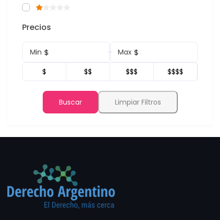
Precios
$
$
Min
Max
$
$$
$$$
$$$$
Buscar
Limpiar Filtros