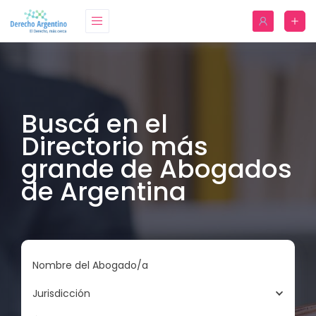
Buscá en el
Directorio más
grande de Abogados
de Argentina
Nombre del Abogado/a
Jurisdicción