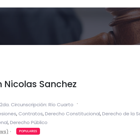
n Nicolas Sanchez
2da. Circunscripción: Río Cuarto
esiones
Contratos
Derecho Constitucional
Derecho de la S
,
,
,
enal
Derecho Público
,
ews)
POPULARES