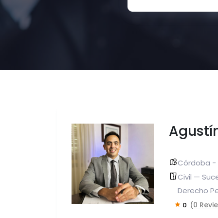
Agustí
Córdoba - 
Civil — Suc
Derecho P
(0 Revi
0