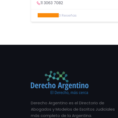
illa
11 3063 7082
 y 10
0
Reseñas
Derecho Argentino es el Directorio de
Abogados y Modelos de Escritos Judiciales
más completo de la Argentina.