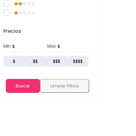
Precios
$
$
Min
Max
$
$$
$$$
$$$$
Buscar
Limpiar Filtros