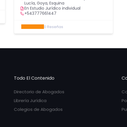
Lucía, Goya, Esquina
En Estudio Jurídico individual
+543777661447
0
Reseñas
Todo El Contenido
Co
Directorio de Abogados
Co
Librería Jurídica
Po
Colegios de Abogados
Pu