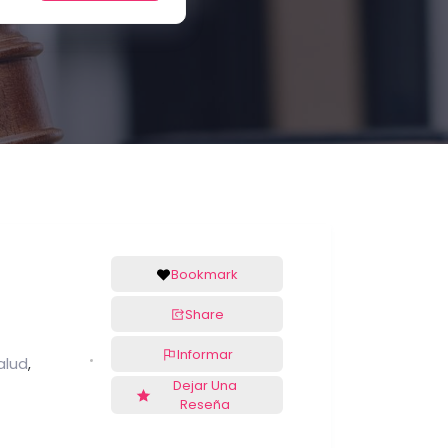
Bookmark
Share
Informar
alud
,
Dejar Una
Reseña