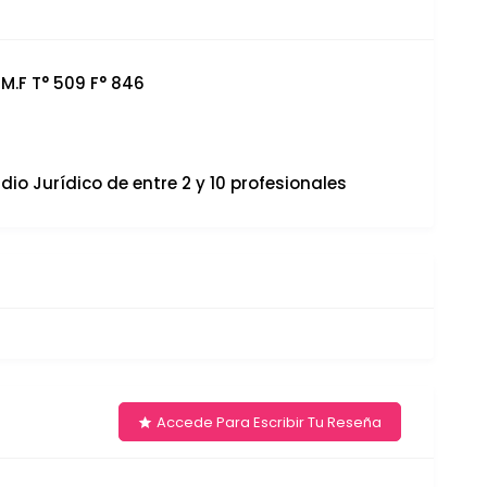
 M.F T° 509 F° 846
dio Jurídico de entre 2 y 10 profesionales
Accede Para Escribir Tu Reseña