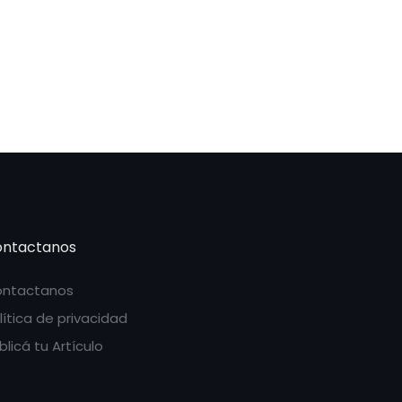
ntactanos
ntactanos
lítica de privacidad
blicá tu Artículo