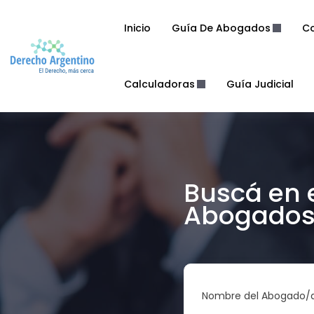
Inicio
Guía De Abogados
Co
Calculadoras
Guía Judicial
Buscá en 
Abogados 
Nombre del Abogado/