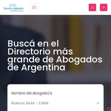
Buscá en el
Directorio más
grande de Abogados
de Argentina
Nombre del Abogado/a
Buenos Aires - CABA