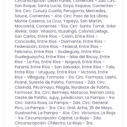
Circunscripción: Déan Funes
,
Corrientes - 2da. Circ:
San Roque, Santa Lucía, Goya, Esquina
,
Corrientes -
3ra. Circ: Curuzú Cuatiá, Perugorría, Mercedes,
Sauce
,
Corrientes - 4ta. Circ: Paso de los Libres,
Monte Caseros, La Cruz, Yapeyú, San Martín,
Mocoretá
,
Corrientes - 5ta. Circ: Santo Tomé, Gdor
Alvear, Gdor. Virasoro, Ituzaingó, Colonia Liebigs,
San Carlos
,
Entre Ríos - Colón
,
Entre Ríos -
Concordia
,
Entre Ríos - Diamante
,
Entre Ríos -
Federación
,
Entre Ríos - Federal
,
Entre Ríos -
Feliciano
,
Entre Ríos - Gualeguay
,
Entre Ríos -
Gualeguaychú
,
Entre Ríos - Islas del Ibicuy
,
Entre
Ríos - La Paz
,
Entre Ríos - Nogoyá
,
Entre Ríos -
Paraná
,
Entre Ríos - San Salvador
,
Entre Ríos - Tala
,
Entre Ríos - Uruguay
,
Entre Ríos - Victoria
,
Entre
Ríos - Villaguay
,
Formosa - 1ra. Circ: Formosa, Laishí,
Pirané, Sureste de Patiño
,
Formosa - 2da. Circ:
Clorinda, Pilcomayo, Pilagás, Nordeste de Patiño
,
Formosa: 3ra. Circ: Bermejo, Matacos, Ramón Lista,
Oeste de Patiño
,
Jujuy
,
jurisdiccion
,
La Pampa - 1ra.
Circ: Santa Rosa
,
La Pampa - 2da. Circ: General
Pico
,
La Pampa - 3ra. Circ: Gral. Acha, 25 de Mayo,
Guatraché
,
La Pampa - 4ta. Circ: Victorica
,
La Rioja
- 1ra. Circunscripción: Capital
,
La Rioja - 2da.
Circunscripción: Chilecito
,
La Rioja - 3ra.