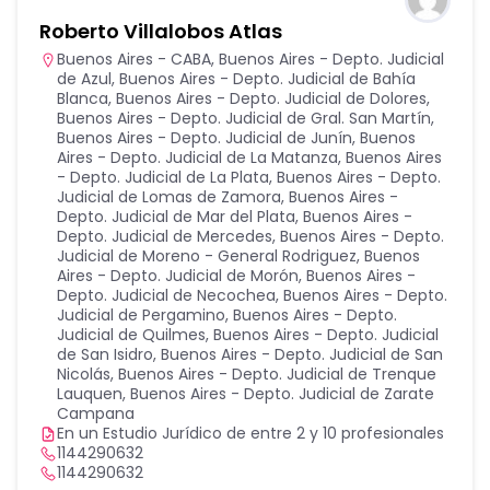
Roberto Villalobos Atlas
Buenos Aires - CABA
,
Buenos Aires - Depto. Judicial
de Azul
,
Buenos Aires - Depto. Judicial de Bahía
Blanca
,
Buenos Aires - Depto. Judicial de Dolores
,
Buenos Aires - Depto. Judicial de Gral. San Martín
,
Buenos Aires - Depto. Judicial de Junín
,
Buenos
Aires - Depto. Judicial de La Matanza
,
Buenos Aires
- Depto. Judicial de La Plata
,
Buenos Aires - Depto.
Judicial de Lomas de Zamora
,
Buenos Aires -
Depto. Judicial de Mar del Plata
,
Buenos Aires -
Depto. Judicial de Mercedes
,
Buenos Aires - Depto.
Judicial de Moreno - General Rodriguez
,
Buenos
Aires - Depto. Judicial de Morón
,
Buenos Aires -
Depto. Judicial de Necochea
,
Buenos Aires - Depto.
Judicial de Pergamino
,
Buenos Aires - Depto.
Judicial de Quilmes
,
Buenos Aires - Depto. Judicial
de San Isidro
,
Buenos Aires - Depto. Judicial de San
Nicolás
,
Buenos Aires - Depto. Judicial de Trenque
Lauquen
,
Buenos Aires - Depto. Judicial de Zarate
Campana
En un Estudio Jurídico de entre 2 y 10 profesionales
1144290632
1144290632