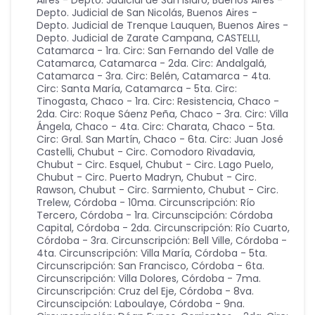
Aires - Depto. Judicial de San Isidro
,
Buenos Aires -
Depto. Judicial de San Nicolás
,
Buenos Aires -
Depto. Judicial de Trenque Lauquen
,
Buenos Aires -
Depto. Judicial de Zarate Campana
,
CASTELLI
,
Catamarca - 1ra. Circ: San Fernando del Valle de
Catamarca
,
Catamarca - 2da. Circ: Andalgalá
,
Catamarca - 3ra. Circ: Belén
,
Catamarca - 4ta.
Circ: Santa María
,
Catamarca - 5ta. Circ:
Tinogasta
,
Chaco - 1ra. Circ: Resistencia
,
Chaco -
2da. Circ: Roque Sáenz Peña
,
Chaco - 3ra. Circ: Villa
Ángela
,
Chaco - 4ta. Circ: Charata
,
Chaco - 5ta.
Circ: Gral. San Martín
,
Chaco - 6ta. Circ: Juan José
Castelli
,
Chubut - Circ. Comodoro Rivadavia
,
Chubut - Circ. Esquel
,
Chubut - Circ. Lago Puelo
,
Chubut - Circ. Puerto Madryn
,
Chubut - Circ.
Rawson
,
Chubut - Circ. Sarmiento
,
Chubut - Circ.
Trelew
,
Córdoba - 10ma. Circunscripción: Río
Tercero
,
Córdoba - 1ra. Circunscipción: Córdoba
Capital
,
Córdoba - 2da. Circunscripción: Río Cuarto
,
Córdoba - 3ra. Circunscripción: Bell Ville
,
Córdoba -
4ta. Circunscripción: Villa María
,
Córdoba - 5ta.
Circunscripción: San Francisco
,
Córdoba - 6ta.
Circunscripción: Villa Dolores
,
Córdoba - 7ma.
Circunscripción: Cruz del Eje
,
Córdoba - 8va.
Circunscipción: Laboulaye
,
Córdoba - 9na.