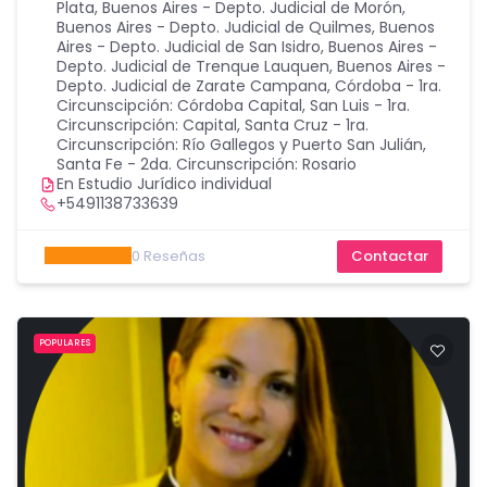
Plata
,
Buenos Aires - Depto. Judicial de Morón
,
Buenos Aires - Depto. Judicial de Quilmes
,
Buenos
Aires - Depto. Judicial de San Isidro
,
Buenos Aires -
Depto. Judicial de Trenque Lauquen
,
Buenos Aires -
Depto. Judicial de Zarate Campana
,
Córdoba - 1ra.
Circunscipción: Córdoba Capital
,
San Luis - 1ra.
Circunscripción: Capital
,
Santa Cruz - 1ra.
Circunscripción: Río Gallegos y Puerto San Julián
,
Santa Fe - 2da. Circunscripción: Rosario
En Estudio Jurídico individual
+5491138733639
0
Reseñas
Contactar
POPULARES