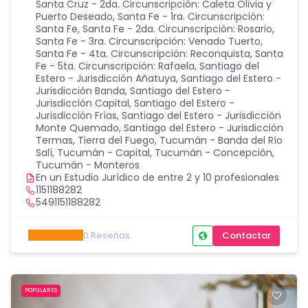
Santa Cruz - 2da. Circunscripción: Caleta Olivia y
Puerto Deseado
,
Santa Fe - 1ra. Circunscripción:
Santa Fe
,
Santa Fe - 2da. Circunscripción: Rosario
,
Santa Fe - 3ra. Circunscripción: Venado Tuerto
,
Santa Fe - 4ta. Circunscripción: Reconquista
,
Santa
Fe - 5ta. Circunscripción: Rafaela
,
Santiago del
Estero - Jurisdicción Añatuya
,
Santiago del Estero -
Jurisdicción Banda
,
Santiago del Estero -
Jurisdicción Capital
,
Santiago del Estero -
Jurisdicción Frías
,
Santiago del Estero - Jurisdicción
Monte Quemado
,
Santiago del Estero - Jurisdicción
Termas
,
Tierra del Fuego
,
Tucumán - Banda del Río
Salí
,
Tucumán - Capital
,
Tucumán - Concepción
,
Tucumán - Monteros
En un Estudio Jurídico de entre 2 y 10 profesionales
1151188282
5491151188282
0
Reseñas
Contactar
POPULARES