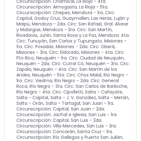
Circunscripción: Chamical
,
La Rioja - 4ta.
Circunscripción: Aimogasta
,
La Rioja - 5ta.
Circunscripción: Chepes
,
Mendoza - 1ra. Circ:
Capital, Godoy Cruz, Guaymallen, Las Heras, Luján y
Maipú
,
Mendoza - 2da. Circ: San Rafael, Gral. Alvear
y Malargüe
,
Mendoza - 3ra. Circ: San Martín,
Rivadavia, Junin, Santa Rosa y La Paz
,
Mendoza: 4ta.
Circ: Tunuyán, San Carlos y Tupungato
,
Misiones -
1ra. Circ: Posadas
,
Misiones - 2da. Circ: Oberá
,
Misiones - 3ra. Circ: Eldorado
,
Misiones - 4ta. Circ:
Pto Rico
,
Neuquén - 1ra. Circ: Ciudad de Neuquén
,
Neuquén - 2da. Circ: Cutral Có
,
Neuquén - 3ra. Circ:
Zapala
,
Neuquén - 4ta. Circ: San Martín de los
Andes
,
Neuquén - 5ta. Circ: Chos Malal
,
Río Negro -
1ra. Circ: Viedma
,
Río Negro - 2da. Circ: General
Roca
,
Río Negro - 3ra. Circ: San Carlos de Bariloche
,
Río Negro - 4ta. Circ: Cipolletti
,
Salta - Cafayate
,
Salta - Capital
,
Salta - J. V. González
,
Salta - Metán
,
Salta - Orán
,
Salta - Tartagal
,
San Juan - 1ra.
Circunscripción: Capital
,
San Juan - 2da.
Circunscripción: Jachal e Iglesia
,
San Luis - 1ra.
Circunscripción: Capital
,
San Luis - 2da.
Circunscripción: Villa Mercedes
,
San Luis - 3ra.
Circunscripción: Concarán
,
Santa Cruz - 1ra.
Circunscripción: Río Gallegos y Puerto San Julián
,